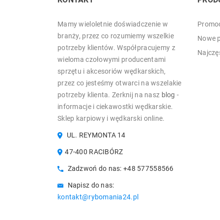
Mamy wieloletnie doświadczenie w
Promoc
branży, przez co rozumiemy wszelkie
Nowe p
potrzeby klientów. Współpracujemy z
Najczę
wieloma czołowymi producentami
sprzętu i akcesoriów wędkarskich,
przez co jesteśmy otwarci na wszelakie
potrzeby klienta. Zerknij na nasz
blog
-
informacje i ciekawostki wędkarskie.
Sklep karpiowy i wędkarski online.
UL. REYMONTA 14
47-400 RACIBÓRZ
Zadzwoń do nas:
+48 577558566
Napisz do nas:
kontakt@rybomania24.pl