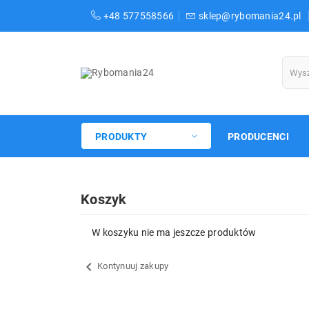
+48 577558566
sklep@rybomania24.pl
PRODUKTY
PRODUCENCI
Koszyk
W koszyku nie ma jeszcze produktów
chevron_left
Kontynuuj zakupy