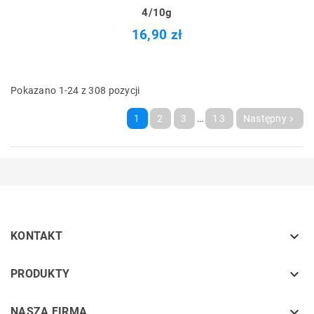
4/10g
16,90 zł
Pokazano 1-24 z 308 pozycji
1
2
3
…
13
Następny


KONTAKT
keyboard_arrow_down
PRODUKTY
keyboard_arrow_down
NASZA FIRMA