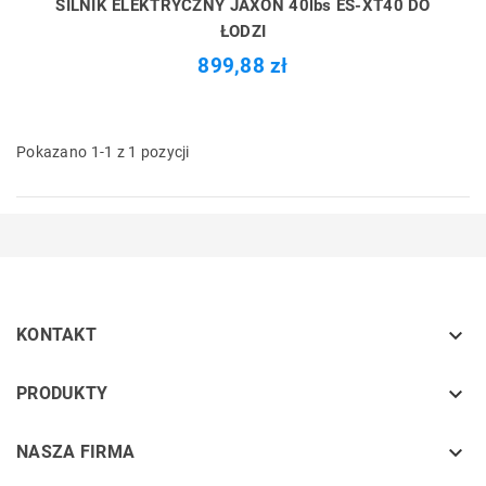
SILNIK ELEKTRYCZNY JAXON 40lbs ES-XT40 DO
ŁODZI
899,88 zł
Pokazano 1-1 z 1 pozycji

KONTAKT
keyboard_arrow_down
PRODUKTY
keyboard_arrow_down
NASZA FIRMA