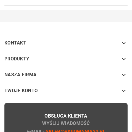

KONTAKT
keyboard_arrow_down
PRODUKTY
keyboard_arrow_down
NASZA FIRMA

TWOJE KONTO
OBSŁUGA KLIENTA
WYŚLIJ WIADOMOŚĆ
E-MAIL:
SKLEP@RYBOMANIA24.PL