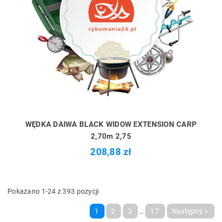
WĘDKA DAIWA BLACK WIDOW EXTENSION CARP
2,70m 2,75
208,88 zł
Pokazano 1-24 z 393 pozycji
1
2
3
…
17
Następny
