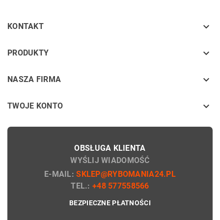

KONTAKT
keyboard_arrow_down
PRODUKTY
keyboard_arrow_down
NASZA FIRMA

TWOJE KONTO
OBSŁUGA KLIENTA
WYŚLIJ WIADOMOŚĆ
E-MAIL:
SKLEP@RYBOMANIA24.PL
TEL.:
+48 577558566
BEZPIECZNE PŁATNOŚCI