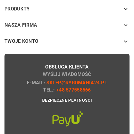
keyboard_arrow_down
PRODUKTY
keyboard_arrow_down
NASZA FIRMA

TWOJE KONTO
OBSŁUGA KLIENTA
WYŚLIJ WIADOMOŚĆ
E-MAIL:
SKLEP@RYBOMANIA24.PL
TEL.:
+48 577558566
BEZPIECZNE PŁATNOŚCI