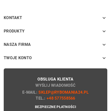

KONTAKT
keyboard_arrow_down
PRODUKTY
keyboard_arrow_down
NASZA FIRMA

TWOJE KONTO
OBSŁUGA KLIENTA
WYŚLIJ WIADOMOŚĆ
E-MAIL:
SKLEP@RYBOMANIA24.PL
TEL.:
+48 577558566
BEZPIECZNE PŁATNOŚCI