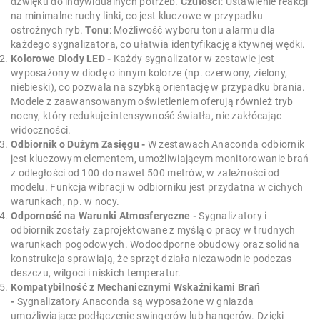
dźwięku do indywidualnych potrzeb.
Czułości
: Ustawienie reakcji
na minimalne ruchy linki, co jest kluczowe w przypadku
ostrożnych ryb.
Tonu
: Możliwość wyboru tonu alarmu dla
każdego sygnalizatora, co ułatwia identyfikację aktywnej wędki.
Kolorowe Diody LED -
Każdy sygnalizator w zestawie jest
wyposażony w diodę o innym kolorze (np. czerwony, zielony,
niebieski), co pozwala na szybką orientację w przypadku brania.
Modele z zaawansowanym oświetleniem oferują również tryb
nocny, który redukuje intensywność światła, nie zakłócając
widoczności.
Odbiornik o Dużym Zasięgu -
W zestawach Anaconda odbiornik
jest kluczowym elementem, umożliwiającym monitorowanie brań
z odległości od 100 do nawet 500 metrów, w zależności od
modelu. Funkcja wibracji w odbiorniku jest przydatna w cichych
warunkach, np. w nocy.
Odporność na Warunki Atmosferyczne -
Sygnalizatory i
odbiornik zostały zaprojektowane z myślą o pracy w trudnych
warunkach pogodowych. Wodoodporne obudowy oraz solidna
konstrukcja sprawiają, że sprzęt działa niezawodnie podczas
deszczu, wilgoci i niskich temperatur.
Kompatybilność z Mechanicznymi Wskaźnikami Brań
-
Sygnalizatory Anaconda są wyposażone w gniazda
umożliwiające podłączenie swingerów lub hangerów. Dzięki