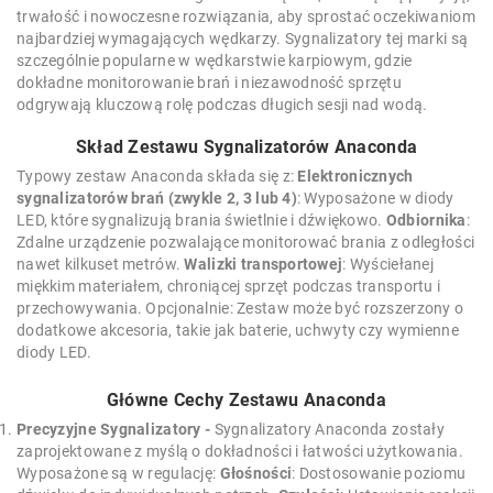
trwałość i nowoczesne rozwiązania, aby sprostać oczekiwaniom
najbardziej wymagających wędkarzy. Sygnalizatory tej marki są
szczególnie popularne w wędkarstwie karpiowym, gdzie
dokładne monitorowanie brań i niezawodność sprzętu
odgrywają kluczową rolę podczas długich sesji nad wodą.
Skład Zestawu Sygnalizatorów Anaconda
Typowy zestaw Anaconda składa się z:
Elektronicznych
sygnalizatorów brań (zwykle 2, 3 lub 4)
: Wyposażone w diody
LED, które sygnalizują brania świetlnie i dźwiękowo.
Odbiornika
:
Zdalne urządzenie pozwalające monitorować brania z odległości
nawet kilkuset metrów.
Walizki transportowej
: Wyściełanej
miękkim materiałem, chroniącej sprzęt podczas transportu i
przechowywania. Opcjonalnie: Zestaw może być rozszerzony o
dodatkowe akcesoria, takie jak baterie, uchwyty czy wymienne
diody LED.
Główne Cechy Zestawu Anaconda
Precyzyjne Sygnalizatory -
Sygnalizatory Anaconda zostały
zaprojektowane z myślą o dokładności i łatwości użytkowania.
Wyposażone są w regulację:
Głośności
: Dostosowanie poziomu