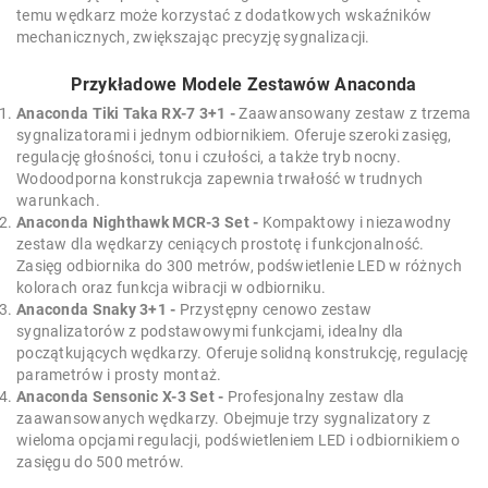
temu wędkarz może korzystać z dodatkowych wskaźników
mechanicznych, zwiększając precyzję sygnalizacji.
Przykładowe Modele Zestawów Anaconda
Anaconda Tiki Taka RX-7 3+1 -
Zaawansowany zestaw z trzema
sygnalizatorami i jednym odbiornikiem. Oferuje szeroki zasięg,
regulację głośności, tonu i czułości, a także tryb nocny.
Wodoodporna konstrukcja zapewnia trwałość w trudnych
warunkach.
Anaconda Nighthawk MCR-3 Set -
Kompaktowy i niezawodny
zestaw dla wędkarzy ceniących prostotę i funkcjonalność.
Zasięg odbiornika do 300 metrów, podświetlenie LED w różnych
kolorach oraz funkcja wibracji w odbiorniku.
Anaconda Snaky 3+1 -
Przystępny cenowo zestaw
sygnalizatorów z podstawowymi funkcjami, idealny dla
początkujących wędkarzy. Oferuje solidną konstrukcję, regulację
parametrów i prosty montaż.
Anaconda Sensonic X-3 Set -
Profesjonalny zestaw dla
zaawansowanych wędkarzy. Obejmuje trzy sygnalizatory z
wieloma opcjami regulacji, podświetleniem LED i odbiornikiem o
zasięgu do 500 metrów.