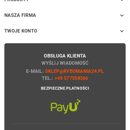
keyboard_arrow_down
keyboard_arrow_down
NASZA FIRMA

TWOJE KONTO
OBSŁUGA KLIENTA
WYŚLIJ WIADOMOŚĆ
E-MAIL:
SKLEP@RYBOMANIA24.PL
TEL.:
+48 577558566
BEZPIECZNE PŁATNOŚCI