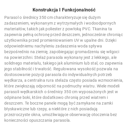
Konstrukcja I Funkcjonalność
Parasol o średnicy 350 cm charakteryzuje się dużym
zadaszeniem, wykonanym z wytrzymałych i wodoodpornych
materiałów, takich jak poliester z powłoką PVC. Tkanina ta
zapewnia pełną ochronę przed deszczem, jednocześnie chroniąc
użytkownika przed promieniowaniem UV w upalne dni. Dzięki
odpowiedniemu nachyleniu zadaszenia woda spływa
bezpośrednio na ziemię, zapobiegając gromadzeniu się wilgoci
na powierzchni. Stelaż parasola wykonany jest z lekkiego, ale
solidnego materiału, takiego jak aluminium lub stal, co zapewnia
jego stabilność i trwałość. Regulowana wysokość pozwala na
dostosowanie pozycji parasola do indywidualnych potrzeb
wędkarza, a centralna rura stelaża często posiada wzmocnienia,
które zwiększają odporność na podmuchy wiatru. Wiele modeli
parasoli wędkarskich o średnicy 350 cm wyposażonych jest w
odpinane boki, które dodatkowo chronią przed wiatrem i
deszczem. Te boczne panele mogą być zamykane na zamki
błyskawiczne lub rzepy, a niektóre z nich posiadają
przezroczyste okna, umożliwiające obserwację otoczenia bez
konieczności opuszczania parasola.