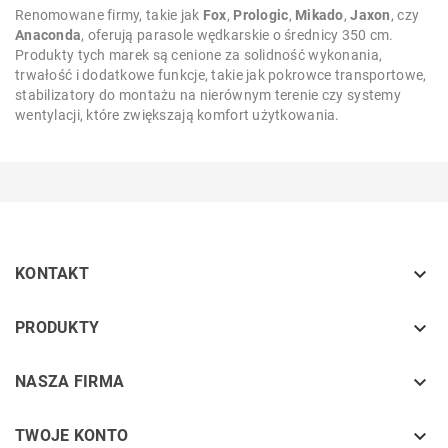
Renomowane firmy, takie jak
Fox
,
Prologic
,
Mikado
,
Jaxon
, czy
Anaconda
, oferują parasole wędkarskie o średnicy 350 cm.
Produkty tych marek są cenione za solidność wykonania,
trwałość i dodatkowe funkcje, takie jak pokrowce transportowe,
stabilizatory do montażu na nierównym terenie czy systemy
wentylacji, które zwiększają komfort użytkowania.

KONTAKT
keyboard_arrow_down
PRODUKTY
keyboard_arrow_down
NASZA FIRMA

TWOJE KONTO