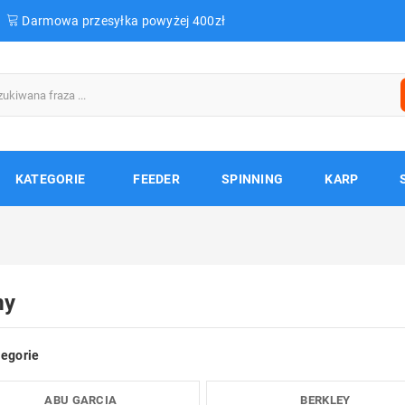
Darmowa przesyłka powyżej 400zł
KATEGORIE
FEEDER
SPINNING
KARP
my
egorie
ABU GARCIA
BERKLEY