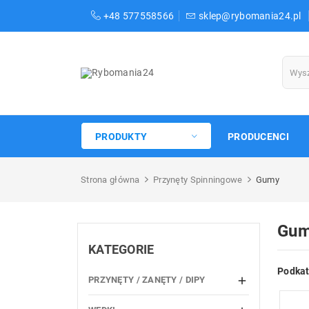
+48 577558566
sklep@rybomania24.pl
PRODUKTY
PRODUCENCI
Strona główna
Przynęty Spinningowe
Gumy
Gu
KATEGORIE
Podkat
PRZYNĘTY / ZANĘTY / DIPY
