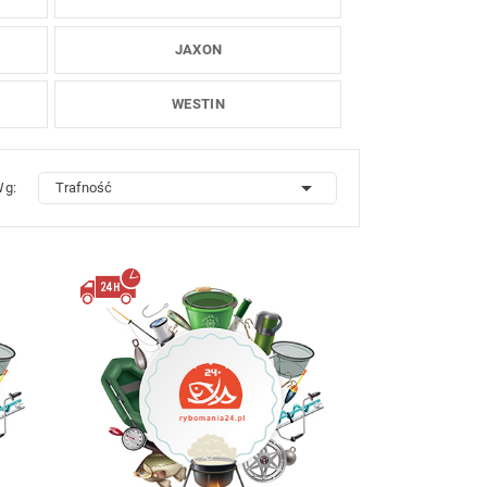
JAXON
WESTIN

Wg:
Trafność