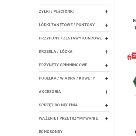
ŻYŁKI / PLECIONKI

G
ŁÓDKI ZANĘTOWE / PONTONY

PRZYPONY / ZESTAWY KOŃCOWE

KRZESŁA / ŁÓŻKA

PRZYNĘTY SPINNINGOWE

PUDEŁKA / WIADRA / KUWETY

AKCESORIA

SPRZĘT DO NĘCENIA

WAŻENIE I PRZETRZYMYWANIE

ECHOSONDY