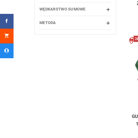
WĘDKARSTWO SUMOWE

METODA

GU