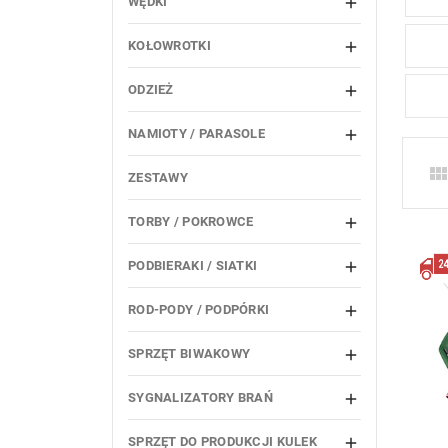
WĘDKI

KOŁOWROTKI

ODZIEŻ

NAMIOTY / PARASOLE

ZESTAWY
TORBY / POKROWCE

PODBIERAKI / SIATKI

ROD-PODY / PODPÓRKI

SPRZĘT BIWAKOWY

SYGNALIZATORY BRAŃ

SPRZĘT DO PRODUKCJI KULEK
