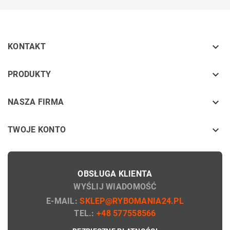

KONTAKT
keyboard_arrow_down
PRODUKTY
keyboard_arrow_down
NASZA FIRMA

TWOJE KONTO
OBSŁUGA KLIENTA
WYŚLIJ WIADOMOŚĆ
E-MAIL:
SKLEP@RYBOMANIA24.PL
TEL.:
+48 577558566