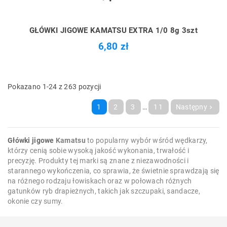
GŁÓWKI JIGOWE KAMATSU EXTRA 1/0 8g 3szt
6,80 zł
Pokazano 1-24 z 263 pozycji
1
2
3
…
11
Następny

Główki jigowe
Kamatsu
to popularny wybór wśród wędkarzy,
którzy cenią sobie wysoką jakość wykonania, trwałość i
precyzję. Produkty tej marki są znane z niezawodności i
starannego wykończenia, co sprawia, że świetnie sprawdzają się
na różnego rodzaju łowiskach oraz w połowach różnych
gatunków ryb drapieżnych, takich jak szczupaki, sandacze,
okonie czy sumy.