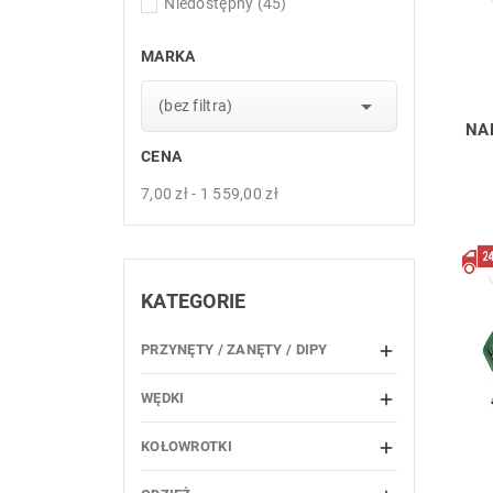
Niedostępny
(45)
MARKA

(bez filtra)
NA
CENA
7,00 zł - 1 559,00 zł
KATEGORIE
PRZYNĘTY / ZANĘTY / DIPY

WĘDKI

KOŁOWROTKI
