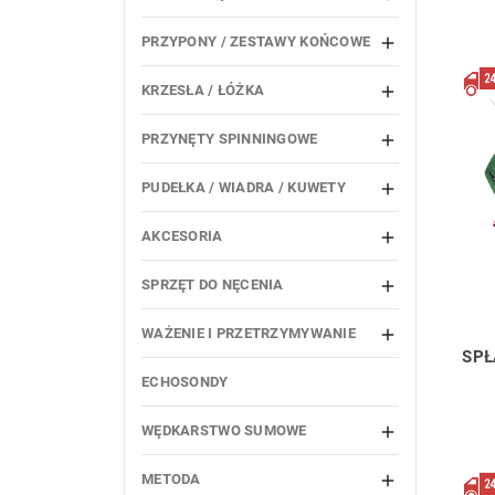
PRZYPONY / ZESTAWY KOŃCOWE

KRZESŁA / ŁÓŻKA

PRZYNĘTY SPINNINGOWE

PUDEŁKA / WIADRA / KUWETY

AKCESORIA

SPRZĘT DO NĘCENIA

WAŻENIE I PRZETRZYMYWANIE

SPŁ
ECHOSONDY
WĘDKARSTWO SUMOWE

METODA
