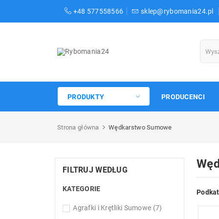
+48 577558566
sklep@rybomania24.pl
PRODUKTY
PRODUCENCI
Strona główna
Wędkarstwo Sumowe
Węd
FILTRUJ WEDŁUG
KATEGORIE
Podkat
Agrafki i Krętliki Sumowe
(7)