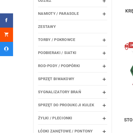
ODZIEŻ

KRĘ
NAMIOTY / PARASOLE

ZESTAWY
TORBY / POKROWCE

PODBIERAKI / SIATKI

ROD-PODY / PODPÓRKI

SPRZĘT BIWAKOWY

SYGNALIZATORY BRAŃ

SPRZĘT DO PRODUKCJI KULEK

ŻYŁKI / PLECIONKI

STO
ŁÓDKI ZANĘTOWE / PONTONY
