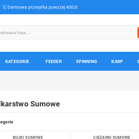
Darmowa przesyłka powyżej 400zł
KATEGORIE
FEEDER
SPINNING
KARP
karstwo Sumowe
egorie
BOJKI SUMOWE
CIĘŻARKI SUMOWE