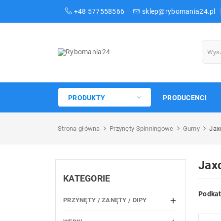
+48 577558566
sklep@rybomania24.pl
PRODUKTY
PRODUCENCI
Strona główna
Przynęty Spinningowe
Gumy
Jax
Jax
KATEGORIE
Podkat
PRZYNĘTY / ZANĘTY / DIPY
