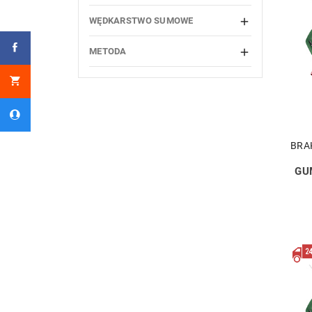
WĘDKARSTWO SUMOWE

METODA

BRA
GU