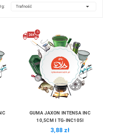

Wg:
Trafność
NC
GUMA JAXON INTENSA INC
G
10,5CM I TG-INC105I
3,88 zł