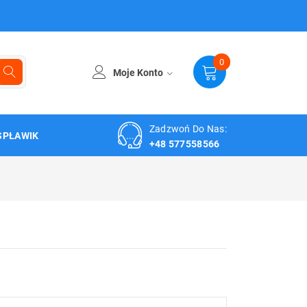
0
Moje Konto
Zadzwoń Do Nas:
SPŁAWIK
+48 577558566