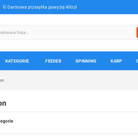
Darmowa przesyłka powyżej 400zł
KATEGORIE
FEEDER
SPINNING
KARP
on
on
egorie