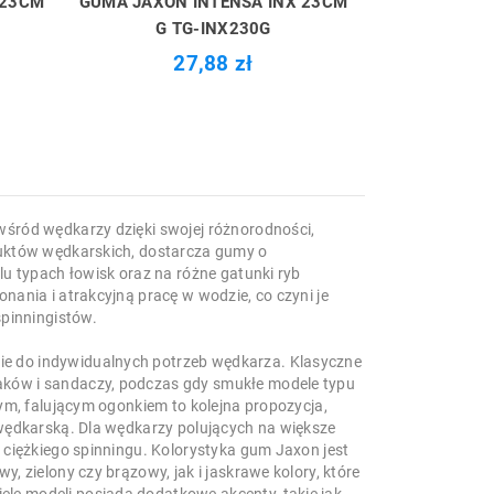
 23CM
GUMA JAXON INTENSA INX 23CM
G TG-INX230G
27,88 zł
wśród wędkarzy dzięki swojej różnorodności,
duktów wędkarskich, dostarcza gumy o
lu typach łowisk oraz na różne gatunki ryb
nania i atrakcyjną pracę w wodzie, co czyni je
pinningistów.
ie do indywidualnych potrzeb wędkarza. Klasyczne
aków i sandaczy, podczas gdy smukłe modele typu
nym, falującym ogonkiem to kolejna propozycja,
 wędkarską. Dla wędkarzy polujących na większe
o ciężkiego spinningu. Kolorystyka gum Jaxon jest
, zielony czy brązowy, jak i jaskrawe kolory, które
le modeli posiada dodatkowe akcenty, takie jak