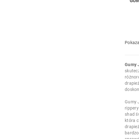
GUM
Pokaza
Gumy
skutec
różnoro
drapież
doskon
Gumy J
ripper
shad św
która 
drapie
bardzo 
sprawd