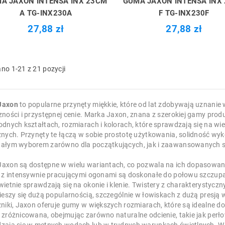
A JAXON INTENSA INX 23CM
GUMA JAXON INTENSA INX
A TG-INX230A
F TG-INX230F
27,88 zł
27,88 zł
no 1-21 z 21 pozycji
Jaxon
to popularne przynęty miękkie, które od lat zdobywają uznanie 
zności i przystępnej cenie. Marka Jaxon, znana z szerokiej gamy pro
dnych kształtach, rozmiarach i kolorach, które sprawdzają się na wie
nych. Przynęty te łączą w sobie prostotę użytkowania, solidność wyko
ałym wyborem zarówno dla początkujących, jak i zaawansowanych s
axon są dostępne w wielu wariantach, co pozwala na ich dopasowan
y z intensywnie pracującymi ogonami są doskonałe do połowu szczup
ietnie sprawdzają się na okonie i klenie. Twistery z charakterystycz
cieszy się dużą popularnością, szczególnie w łowiskach z dużą presją
żniki, Jaxon oferuje gumy w większych rozmiarach, które są idealne d
zróżnicowana, obejmując zarówno naturalne odcienie, takie jak perłowy
zają się w mętnych wodach lub w trudnych warunkach świetlnych. Wie