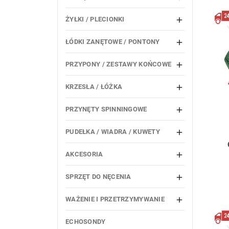
ŻYŁKI / PLECIONKI

ŁÓDKI ZANĘTOWE / PONTONY

PRZYPONY / ZESTAWY KOŃCOWE

KRZESŁA / ŁÓŻKA

PRZYNĘTY SPINNINGOWE

PUDEŁKA / WIADRA / KUWETY

AKCESORIA

SPRZĘT DO NĘCENIA

WAŻENIE I PRZETRZYMYWANIE

ECHOSONDY