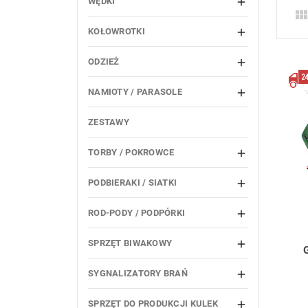
WĘDKI

KOŁOWROTKI

ODZIEŻ

NAMIOTY / PARASOLE

ZESTAWY
TORBY / POKROWCE

PODBIERAKI / SIATKI

ROD-PODY / PODPÓRKI

SPRZĘT BIWAKOWY

SYGNALIZATORY BRAŃ

SPRZĘT DO PRODUKCJI KULEK
