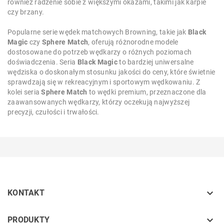
również radzenie sobie z większymi okazami, takimi jak karpie
czy brzany.
Popularne serie wędek matchowych Browning, takie jak
Black
Magic
czy
Sphere Match
, oferują różnorodne modele
dostosowane do potrzeb wędkarzy o różnych poziomach
doświadczenia. Seria
Black Magic
to bardziej uniwersalne
wędziska o doskonałym stosunku jakości do ceny, które świetnie
sprawdzają się w rekreacyjnym i sportowym wędkowaniu. Z
kolei seria
Sphere Match
to wędki premium, przeznaczone dla
zaawansowanych wędkarzy, którzy oczekują najwyższej
precyzji, czułości i trwałości.

KONTAKT
keyboard_arrow_down
PRODUKTY