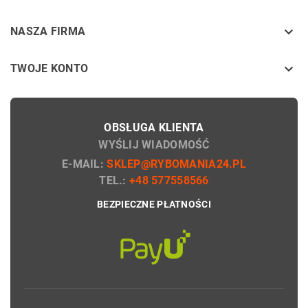
keyboard_arrow_down
NASZA FIRMA

TWOJE KONTO
OBSŁUGA KLIENTA
WYŚLIJ WIADOMOŚĆ
E-MAIL:
SKLEP@RYBOMANIA24.PL
TEL.:
+48 577558566
BEZPIECZNE PŁATNOŚCI