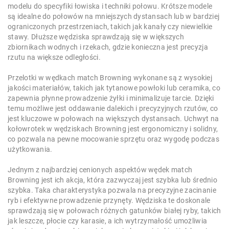
modelu do specyfiki łowiska i techniki połowu. Krótsze modele
są idealne do połowów na mniejszych dystansach lub w bardziej
ograniczonych przestrzeniach, takich jak kanały czy niewielkie
stawy. Dłuższe wędziska sprawdzają się w większych
zbiornikach wodnych i rzekach, gdzie konieczna jest precyzja
rzutu na większe odległości.
Przelotki w wędkach match Browning wykonane są z wysokiej
jakości materiałów, takich jak tytanowe powłoki lub ceramika, co
zapewnia płynne prowadzenie żyłki i minimalizuje tarcie. Dzięki
temu możliwe jest oddawanie dalekich i precyzyjnych rzutów, co
jest kluczowe w połowach na większych dystansach. Uchwyt na
kołowrotek w wędziskach Browning jest ergonomiczny i solidny,
co pozwala na pewne mocowanie sprzętu oraz wygodę podczas
użytkowania.
Jednym z najbardziej cenionych aspektów wędek match
Browning jest ich akcja, która zazwyczaj jest szybka lub średnio
szybka. Taka charakterystyka pozwala na precyzyjne zacinanie
ryb i efektywne prowadzenie przynęty. Wędziska te doskonale
sprawdzają się w połowach różnych gatunków białej ryby, takich
jak leszcze, płocie czy karasie, a ich wytrzymałość umożliwia