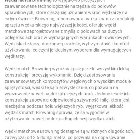
Wędki Match
Browning
to wyjątkowo precyzyjne i
zaawansowane technologicznie narzędzia do połowów
spławikowych, które cieszą się uznaniem wśród wędkarzy na
całym świecie. Browning, renomowana marka znana z produkcji
sprzętu wędkarskiego najwyższej jakości, oferuje wędki
matchowe zaprojektowane z myślą o połowach na dużych
odległościach oraz w wymagających warunkach łowiskowych.
Wędziska te łączą doskonałą czułość, wytrzymałość i komfort
użytkowania, co czyni je idealnym wyborem dla wymagających
wędkarzy.
Wędki match Browning wyróżniają się przede wszystkim lekką
konstrukcją i precyzją wykonania. Dzięki zastosowaniu
zaawansowanych kompozytów węglowych o wysokim module
sprężystości, wędki te są niezwykle czułe, co pozwala na
wyczuwanie nawet najdelikatniejszych brań. Jednocześnie ich
konstrukcja zapewnia odpowiednią sztywność i siłę, która jest
niezbędna podczas holu większych ryb. Wyjątkowa lekkość
wędzisk match Browning sprawia, że są wygodne w
użytkowaniu nawet podczas długich sesji wędkarskich.
Wędki matchowe Browning dostępne są w różnych długościach,
zazwyczaj od 3,6 do 4,5 metra, co pozwala na dopasowanie