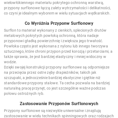
wielowłókiennego materiału pokrytego ochronną warstwą,
przypony surflonowe łączą zalety wytrzymałości i delikatności,
co czyni je idealnym wyborem w wielu sytuacjach wędkarskich.
Co Wyróżnia Przyponw Surflonowy
Surflon to materiał wykonany z cienkich, splecionych drutów
metalowych pokrytych powłoką ochronną, która nadaje
przyponowi gładką powierzchnię i zwiększa jego trwałość.
Powłoka często jest wykonana z nylonu lub innego tworzywa
sztucznego, które chroni przypon przed korozją i przetarciami, a
także sprawia, że jest bardziej elastyczny i mniej widoczny w
wodzie.
Dzięki swojej konstrukcji przypony surflonowe są odporniejsze
na przecięcia przez ostre zęby drapieżników, takich jak
szczupaki, a jednocześnie bardziej elastyczne i giętkie niż
standardowe przypony stalowe. Ta cecha pozwala na bardziej
naturalną pracę przynęt, co jest szczególnie ważne podczas
połowu ostrożnych ryb.
Zastosowanie Przyponów Surflonowych
Przypony surflonowe są niezwykle uniwersalne i znajdują
zastosowanie w wielu technikach spinningowych oraz rodzajach