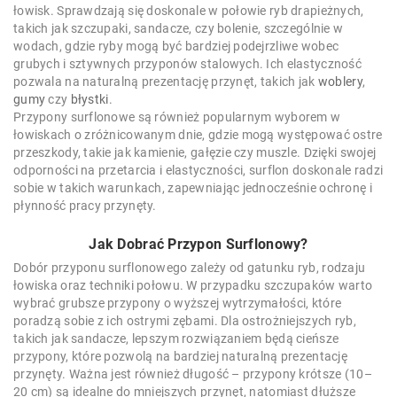
łowisk. Sprawdzają się doskonale w połowie ryb drapieżnych,
takich jak szczupaki, sandacze, czy bolenie, szczególnie w
wodach, gdzie ryby mogą być bardziej podejrzliwe wobec
grubych i sztywnych przyponów stalowych. Ich elastyczność
pozwala na naturalną prezentację przynęt, takich jak
woblery
,
gumy
czy
błystki
.
Przypony surflonowe są również popularnym wyborem w
łowiskach o zróżnicowanym dnie, gdzie mogą występować ostre
przeszkody, takie jak kamienie, gałęzie czy muszle. Dzięki swojej
odporności na przetarcia i elastyczności, surflon doskonale radzi
sobie w takich warunkach, zapewniając jednocześnie ochronę i
płynność pracy przynęty.
Jak Dobrać Przypon Surflonowy?
Dobór przyponu surflonowego zależy od gatunku ryb, rodzaju
łowiska oraz techniki połowu. W przypadku szczupaków warto
wybrać grubsze przypony o wyższej wytrzymałości, które
poradzą sobie z ich ostrymi zębami. Dla ostrożniejszych ryb,
takich jak sandacze, lepszym rozwiązaniem będą cieńsze
przypony, które pozwolą na bardziej naturalną prezentację
przynęty. Ważna jest również długość – przypony krótsze (10–
20 cm) są idealne do mniejszych przynęt, natomiast dłuższe