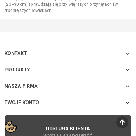
(20–30 cm) sprawdzają się przy większych przynętach i w
trudniejszych łowiskach.

KONTAKT
keyboard_arrow_down
PRODUKTY
keyboard_arrow_down
NASZA FIRMA

TWOJE KONTO
OBSŁUGA KLIENTA