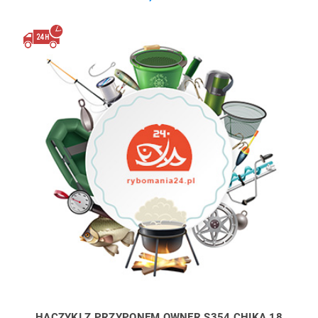
HACZYKI Z PRZYPONEM OWNER S354 CHIKA 18