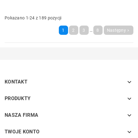
Pokazano 1-24 z 189 pozycji
1
2
3
…
8
Następny


KONTAKT
keyboard_arrow_down
PRODUKTY
keyboard_arrow_down
NASZA FIRMA

TWOJE KONTO