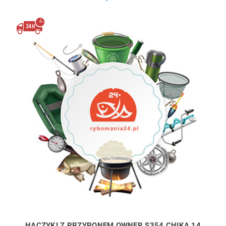
HACZYKI Z PRZYPONEM OWNER S354 CHIKA 14