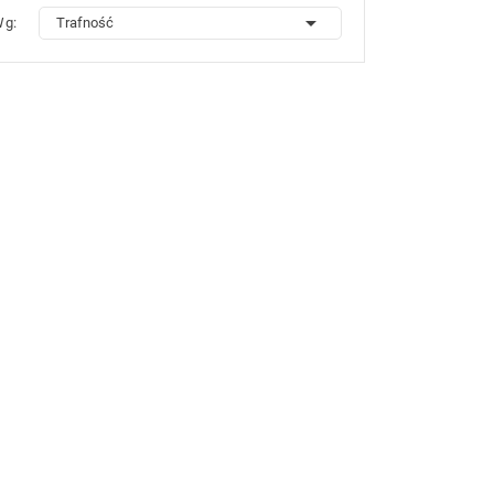

Wg:
Trafność