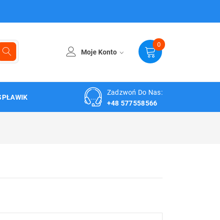
0
Moje Konto
Zadzwoń Do Nas:
SPŁAWIK
+48 577558566