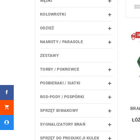
WĘDKI

KOŁOWROTKI

ODZIEŻ

NAMIOTY / PARASOLE

ZESTAWY
TORBY / POKROWCE

PODBIERAKI / SIATKI

ROD-PODY / PODPÓRKI

BRA
SPRZĘT BIWAKOWY

ŁÓ
SYGNALIZATORY BRAŃ

SPRZĘT DO PRODUKCJI KULEK
