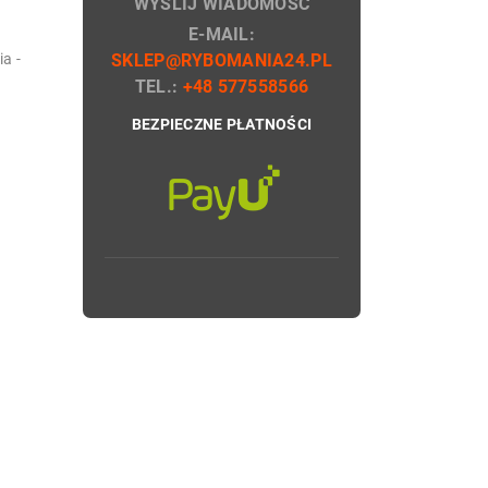
WYŚLIJ WIADOMOŚĆ
E-MAIL:
a -
SKLEP@RYBOMANIA24.PL
TEL.:
+48 577558566
BEZPIECZNE PŁATNOŚCI