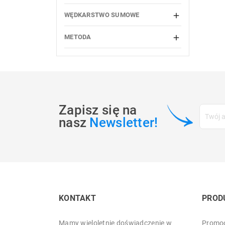
WĘDKARSTWO SUMOWE

METODA

Zapisz się na
nasz
Newsletter!
KONTAKT
PROD
Mamy wieloletnie doświadczenie w
Promoc