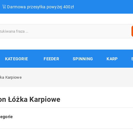
Darmowa przesyłka powyżej 400zł
KATEGORIE
FEEDER
SPINNING
KARP
ka Karpiowe
on Łóżka Karpiowe
egorie