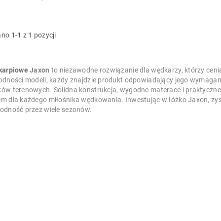
no 1-1 z 1 pozycji
karpiowe
Jaxon
to niezawodne rozwiązanie dla wędkarzy, którzy cenią
odności modeli, każdy znajdzie produkt odpowiadający jego wymaganio
ów terenowych. Solidna konstrukcja, wygodne materace i praktyczne
m dla każdego miłośnika wędkowania. Inwestując w łóżko Jaxon, zysk
odność przez wiele sezonów.