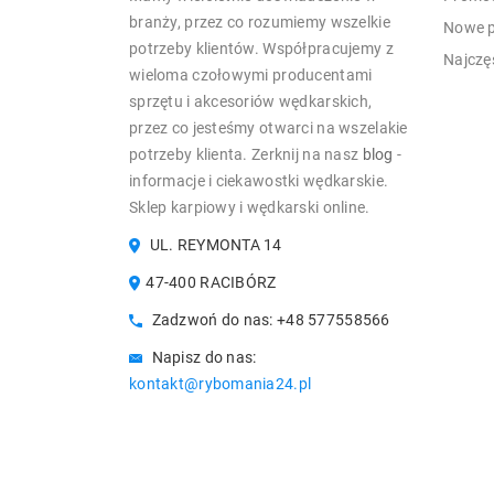
branży, przez co rozumiemy wszelkie
Nowe p
potrzeby klientów. Współpracujemy z
Najczę
wieloma czołowymi producentami
sprzętu i akcesoriów wędkarskich,
przez co jesteśmy otwarci na wszelakie
potrzeby klienta. Zerknij na nasz
blog
-
informacje i ciekawostki wędkarskie.
Sklep karpiowy i wędkarski online.
UL. REYMONTA 14
47-400 RACIBÓRZ
Zadzwoń do nas:
+48 577558566
Napisz do nas:
kontakt@rybomania24.pl