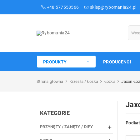
+48 577558566
sklep@rybomania24.pl
PRODUKTY
PRODUCENCI
Strona główna
Krzesła / Łóżka
Łóżka
Jaxon Łóż
Jax
KATEGORIE
Podkat
PRZYNĘTY / ZANĘTY / DIPY
