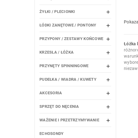
ŻYŁKI / PLECIONKI

Pokaza
ŁÓDKI ZANĘTOWE / PONTONY

PRZYPONY / ZESTAWY KOŃCOWE

Łóżka 
różnor
KRZESŁA / ŁÓŻKA

warunk
wybore
PRZYNĘTY SPINNINGOWE

niezaw
PUDEŁKA / WIADRA / KUWETY

AKCESORIA

SPRZĘT DO NĘCENIA

WAŻENIE I PRZETRZYMYWANIE

ECHOSONDY