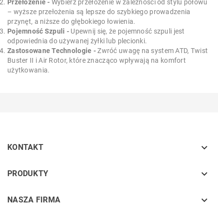
Przełożenie -
Wybierz przełożenie w zależności od stylu połowu
– wyższe przełożenia są lepsze do szybkiego prowadzenia
przynęt, a niższe do głębokiego łowienia.
Pojemność Szpuli -
Upewnij się, że pojemność szpuli jest
odpowiednia do używanej żyłki lub plecionki.
Zastosowane Technologie -
Zwróć uwagę na system ATD, Twist
Buster II i Air Rotor, które znacząco wpływają na komfort
użytkowania.

KONTAKT
keyboard_arrow_down
PRODUKTY
keyboard_arrow_down
NASZA FIRMA