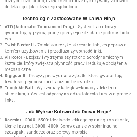
różnych rozmiarach, dzięki czemu może być używany zarówno
do lekkiego, jak i cięższego spinningu.
Technologie Zastosowane W Daiwa Ninja
ATD (Automatic Tournament Drag) -
System hamulcowy
gwarantujący płynną pracę i precyzyjne działanie podczas holu
ryb.
Twist Buster II -
Zmniejsza ryzyko skręcania linki, co poprawia
komfort użytkowania i przedłuża żywotność linki.
Air Rotor -
Lżejszy i wytrzymalszy rotor o aerodynamicznym
kształcie, który zwiększa płynność pracy i redukuje obciążenia
mechaniczne.
Digigear II -
Precyzyjnie wycinane zębatki, które gwarantują
trwałość i płynność mechanizmu kołowrotka.
Tough Air Bail -
Wytrzymały kabłąk wykonany z lekkiego
aluminium, który jest odporny na odkształcenia i ułatwia pracę z
linką.
Jak Wybrać Kołowrotek Daiwa Ninja?
Rozmiar -
2000–2500
: Idealne do lekkiego spinningu na okonie,
klenie i pstrągi.
3000–4000
: Sprawdzą się w spinningu na
szczupaki, sandacze oraz połowy morskie.