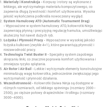
Materiały i Konstrukcja -
Korpusy i rotory są wykonane z
lekkiego, ale wytrzymałego materiału kompozytowego, co
zapewnia długą żywotność i komfort użytkowania. Wysoka
jakość wykończenia podkreśla nowoczesny wygląd.
System Hamulcowy ATD (Automatic Tournament Drag)
-
Wyposażone w system hamulcowy ATD, kołowrotki Ninja
zapewniają płynną i precyzyjną regulację hamulca, umożliwiając
skuteczny hol nawet dużych ryb.
Łożyska i Płynność Pracy -
Wyposażone w wysokiej jakości
łożyska kulkowe (zwykle 4+1), które gwarantują płynność i
niezawodność pracy.
Technologia Twist Buster II -
Specjalny system zapobiega
skręcaniu linki, co znacznie poprawia komfort użytkowania i
zmniejsza ryzyko splątania.
Air Rotor i Air Bail -
Lekkie i wytrzymałe elementy konstrukcyjne
minimalizują wagę kołowrotka, jednocześnie zwiększając jego
wytrzymałość i płynność działania.
Wszechstronność -
Kołowrotki Daiwa Ninja są dostępne w
różnych rozmiarach, od lekkiego spinningu (rozmiary 2000–
2500), po cięższe połowy drapieżników i trollingu (rozmiary
3000–4000).