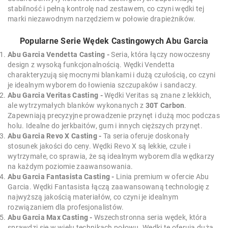
stabilność i pełną kontrolę nad zestawem, co czyni wędki tej
marki niezawodnym narzędziem w połowie drapieżników.
Popularne Serie Wędek Castingowych Abu Garcia
Abu Garcia Vendetta Casting -
Seria, która łączy nowoczesny
design z wysoką funkcjonalnością. Wędki Vendetta
charakteryzują się mocnymi blankami i dużą czułością, co czyni
je idealnym wyborem do łowienia szczupaków i sandaczy.
Abu Garcia Veritas Casting -
Wędki Veritas są znane z lekkich,
ale wytrzymałych blanków wykonanych z
30T Carbon
.
Zapewniają precyzyjne prowadzenie przynęt i dużą moc podczas
holu. Idealne do jerkbaitów, gum i innych cięższych przynęt.
Abu Garcia Revo X Casting -
Ta seria oferuje doskonały
stosunek jakości do ceny. Wędki Revo X są lekkie, czułe i
wytrzymałe, co sprawia, że są idealnym wyborem dla wędkarzy
na każdym poziomie zaawansowania.
Abu Garcia Fantasista Casting -
Linia premium w ofercie Abu
Garcia. Wędki Fantasista łączą zaawansowaną technologię z
najwyższą jakością materiałów, co czyni je idealnym
rozwiązaniem dla profesjonalistów.
Abu Garcia Max Casting -
Wszechstronna seria wędek, która
sprawdzi się w wielu technikach połowu. Wędki te oferują dużą