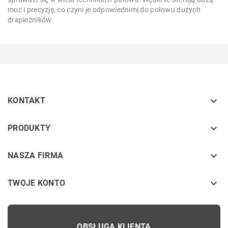
moc i precyzję, co czyni je odpowiednimi do połowu dużych
drapieżników.

KONTAKT
keyboard_arrow_down
PRODUKTY
keyboard_arrow_down
NASZA FIRMA

TWOJE KONTO
OBSŁUGA KLIENTA