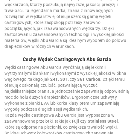
wędkarzach, którzy poszukują najwyższej jakości, precyzji i
trwałości. Ta legendarna marka, znana z innowacyjnych
rozwiązań w wędkarstwie, oferuje szeroką gamę wędek
castingowych, które zaspokoją potrzeby zarówno
początkujących, jak i zaawansowanych wędkarzy. Dzięki
zastosowaniu zaawansowanych technologii i wysokiej jakości
materiałów, wędki Abu Garcia są idealnym wyborem do połowu
drapieżników w różnych warunkach.
Cechy Wędek Castingowych Abu Garcia
Wędki castingowe Abu Garcia wyróżniają się lekkimi i
wytrzymałymi blankami wykonanymi z wysokiej jakości włókna
węglowego, takiego jak
24T
,
30T
, czy
36T Carbon
. Dzięki temu
oferują doskonałą czułość, pozwalającą wyczuć
najdelikatniejsze brania, a jednocześnie zapewniają odpowiednią
moc do holu dużych drapieżników. Ergonomiczne uchwyty
wykonane z pianki EVA lub korka klasy premium zapewniają
wygodę podczas długich sesji wędkarskich.
Każda wędka castingowa Abu Garcia jest wyposażona w
zaawansowane przelotki, takie jak
Fuji
czy
Stainless Steel
,
które są odporne na plecionki, co zwiększa trwałość wędki.
Solidne uchwyty kołowrotków castingowych zapewniają