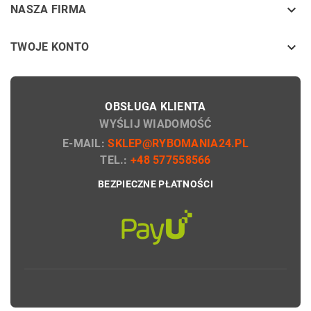
keyboard_arrow_down
NASZA FIRMA

TWOJE KONTO
OBSŁUGA KLIENTA
WYŚLIJ WIADOMOŚĆ
E-MAIL:
SKLEP@RYBOMANIA24.PL
TEL.:
+48 577558566
BEZPIECZNE PŁATNOŚCI