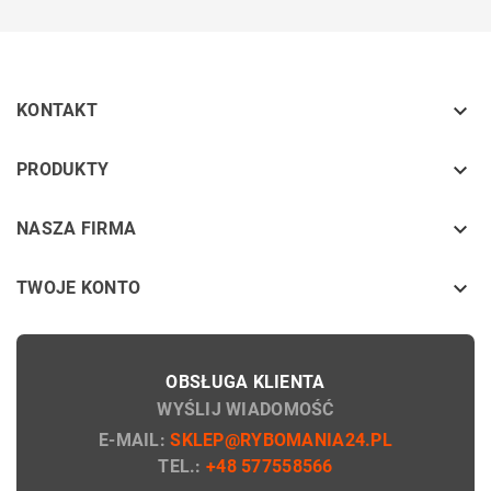

KONTAKT
keyboard_arrow_down
PRODUKTY
keyboard_arrow_down
NASZA FIRMA

TWOJE KONTO
OBSŁUGA KLIENTA
WYŚLIJ WIADOMOŚĆ
E-MAIL:
SKLEP@RYBOMANIA24.PL
TEL.:
+48 577558566