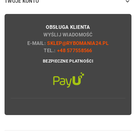

TWOJE KONTO
OBSŁUGA KLIENTA
WYŚLIJ WIADOMOŚĆ
E-MAIL:
SKLEP@RYBOMANIA24.PL
TEL.:
+48 577558566
BEZPIECZNE PŁATNOŚCI