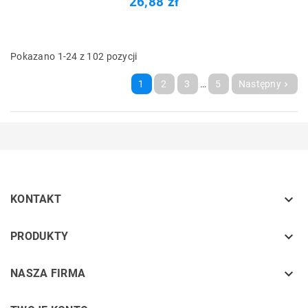
26,88 zł
Pokazano 1-24 z 102 pozycji
1
2
3
…
5
Następny


KONTAKT
keyboard_arrow_down
PRODUKTY
keyboard_arrow_down
NASZA FIRMA