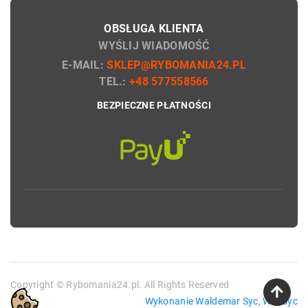
OBSŁUGA KLIENTA
WYŚLIJ WIADOMOŚĆ
E-MAIL:
SKLEP@RYBOMANIA24.PL
TEL.:
+48 577558566
BEZPIECZNE PŁATNOŚCI
Copyright © Rybomania24.pl. All Rights Reserved
Wykonanie Waldemar Syc, WebSyc