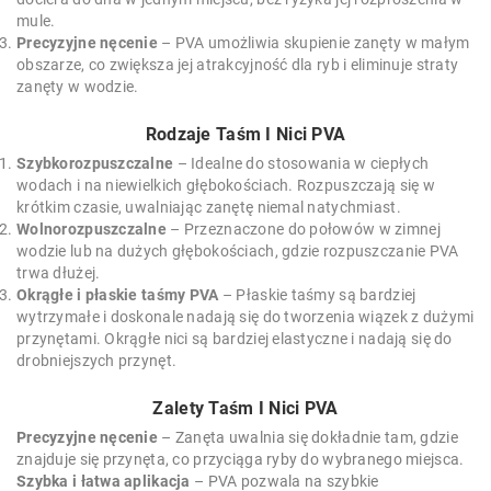
mule.
Precyzyjne nęcenie
– PVA umożliwia skupienie zanęty w małym
obszarze, co zwiększa jej atrakcyjność dla ryb i eliminuje straty
zanęty w wodzie.
Rodzaje Taśm I Nici PVA
Szybkorozpuszczalne
– Idealne do stosowania w ciepłych
wodach i na niewielkich głębokościach. Rozpuszczają się w
krótkim czasie, uwalniając zanętę niemal natychmiast.
Wolnorozpuszczalne
– Przeznaczone do połowów w zimnej
wodzie lub na dużych głębokościach, gdzie rozpuszczanie PVA
trwa dłużej.
Okrągłe i płaskie taśmy PVA
– Płaskie taśmy są bardziej
wytrzymałe i doskonale nadają się do tworzenia wiązek z dużymi
przynętami. Okrągłe nici są bardziej elastyczne i nadają się do
drobniejszych przynęt.
Zalety Taśm I Nici PVA
Precyzyjne nęcenie
– Zanęta uwalnia się dokładnie tam, gdzie
znajduje się przynęta, co przyciąga ryby do wybranego miejsca.
Szybka i łatwa aplikacja
– PVA pozwala na szybkie