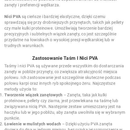
zanęty i preferencji wędkarza.
Nici PVA
są cieńsze i bardziej elastyczne, dzięki czemu
sprawdzają się przy drobniejszych przynętach, takich jak pellety
czy małe kulki proteinowe. Umożliwiają tworzenie bardziej
precyzyjnych i subtelnych wiązek zanęty, co jest szczególnie
przydatne na łowiskach o wysokiej presji wędkarskiej lub w
trudnych warunkach.
Zastosowanie Taśm I Nici PVA
Taśmy i nici PVA są używane przede wszystkim do dostarczania
zanęty w pobliże przynęty, co zwiększa atrakcyjność miejsca
połowu. Ich zastosowanie jest szczególnie skuteczne podczas
połowu karpi oraz innych ryb spokojnego żeru. Najczęstsze
metody użycia to:
Tworzenie wiązek zanętowych
– Zanęta, taka jak kulki
proteinowe, pellety czy ziarna, jest przewlekana na taśmę lub
związywana nicią PVA. Następnie zestaw umieszczany jest na
haczyku lub w jego pobliżu, aby zanęta uwolniła się w wybranym
punkcie.
Łowienie w mulistych wodach
– Dzięki użyciu PVA zanęta
dociera do dna w jednym miejscu, bez ryzyka jej rozproszenia w