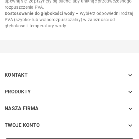
upewnij się, że przynęty są suche, aby uniknąć przedwczesnego
rozpuszczenia PVA.
Dostosowanie do głębokości wody
– Wybierz odpowiedni rodzaj
PVA (szybko- lub wolnorozpuszczalny) w zależności od
głębokości i temperatury wody.

KONTAKT
keyboard_arrow_down
PRODUKTY
keyboard_arrow_down
NASZA FIRMA

TWOJE KONTO