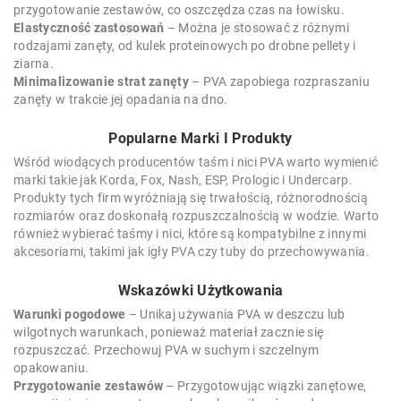
przygotowanie zestawów, co oszczędza czas na łowisku.
Elastyczność zastosowań
– Można je stosować z różnymi
rodzajami zanęty, od kulek proteinowych po drobne pellety i
ziarna.
Minimalizowanie strat zanęty
– PVA zapobiega rozpraszaniu
zanęty w trakcie jej opadania na dno.
Popularne Marki I Produkty
Wśród wiodących producentów taśm i nici PVA warto wymienić
marki takie jak Korda, Fox, Nash, ESP, Prologic i Undercarp.
Produkty tych firm wyróżniają się trwałością, różnorodnością
rozmiarów oraz doskonałą rozpuszczalnością w wodzie. Warto
również wybierać taśmy i nici, które są kompatybilne z innymi
akcesoriami, takimi jak igły PVA czy tuby do przechowywania.
Wskazówki Użytkowania
Warunki pogodowe
– Unikaj używania PVA w deszczu lub
wilgotnych warunkach, ponieważ materiał zacznie się
rozpuszczać. Przechowuj PVA w suchym i szczelnym
opakowaniu.
Przygotowanie zestawów
– Przygotowując wiązki zanętowe,