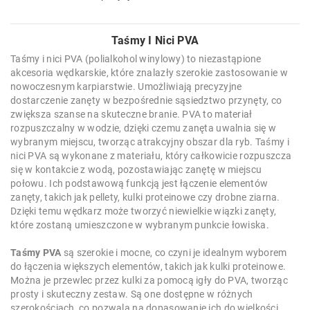
Taśmy I Nici PVA
Taśmy i nici PVA (polialkohol winylowy) to niezastąpione
akcesoria wędkarskie, które znalazły szerokie zastosowanie w
nowoczesnym karpiarstwie. Umożliwiają precyzyjne
dostarczenie zanęty w bezpośrednie sąsiedztwo przynęty, co
zwiększa szanse na skuteczne branie. PVA to materiał
rozpuszczalny w wodzie, dzięki czemu zanęta uwalnia się w
wybranym miejscu, tworząc atrakcyjny obszar dla ryb. Taśmy i
nici PVA są wykonane z materiału, który całkowicie rozpuszcza
się w kontakcie z wodą, pozostawiając zanętę w miejscu
połowu. Ich podstawową funkcją jest łączenie elementów
zanęty, takich jak pellety, kulki proteinowe czy drobne ziarna.
Dzięki temu wędkarz może tworzyć niewielkie wiązki zanęty,
które zostaną umieszczone w wybranym punkcie łowiska.
Taśmy PVA
są szerokie i mocne, co czyni je idealnym wyborem
do łączenia większych elementów, takich jak kulki proteinowe.
Można je przewlec przez kulki za pomocą igły do PVA, tworząc
prosty i skuteczny zestaw. Są one dostępne w różnych
szerokościach, co pozwala na dopasowanie ich do wielkości