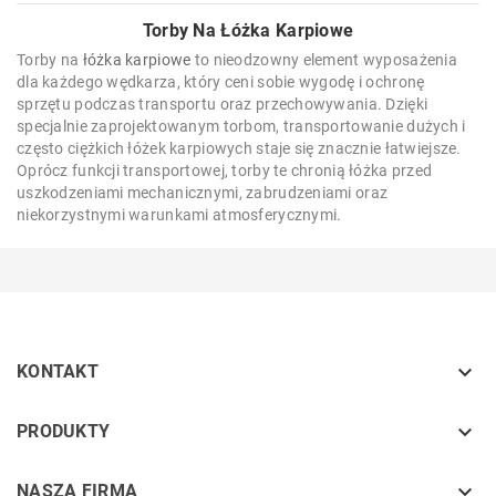
Torby Na Łóżka Karpiowe
Torby na
łóżka karpiowe
to nieodzowny element wyposażenia
dla każdego wędkarza, który ceni sobie wygodę i ochronę
sprzętu podczas transportu oraz przechowywania. Dzięki
specjalnie zaprojektowanym torbom, transportowanie dużych i
często ciężkich łóżek karpiowych staje się znacznie łatwiejsze.
Oprócz funkcji transportowej, torby te chronią łóżka przed
uszkodzeniami mechanicznymi, zabrudzeniami oraz
niekorzystnymi warunkami atmosferycznymi.

KONTAKT
keyboard_arrow_down
PRODUKTY
keyboard_arrow_down
NASZA FIRMA