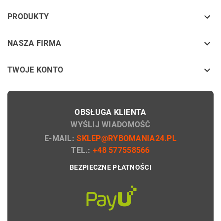
keyboard_arrow_down
PRODUKTY
keyboard_arrow_down
NASZA FIRMA

TWOJE KONTO
OBSŁUGA KLIENTA
WYŚLIJ WIADOMOŚĆ
E-MAIL:
SKLEP@RYBOMANIA24.PL
TEL.:
+48 577558566
BEZPIECZNE PŁATNOŚCI