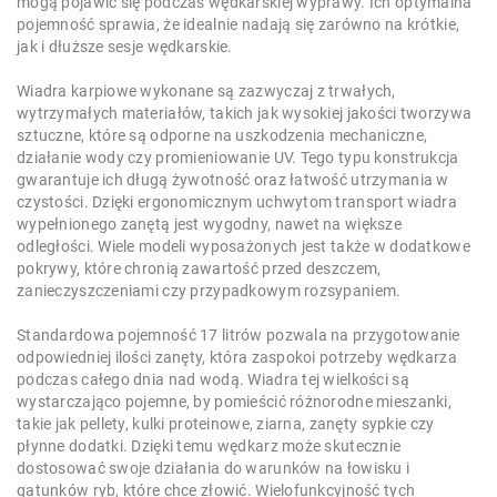
mogą pojawić się podczas wędkarskiej wyprawy. Ich optymalna
pojemność sprawia, że idealnie nadają się zarówno na krótkie,
jak i dłuższe sesje wędkarskie.
Wiadra karpiowe wykonane są zazwyczaj z trwałych,
wytrzymałych materiałów, takich jak wysokiej jakości tworzywa
sztuczne, które są odporne na uszkodzenia mechaniczne,
działanie wody czy promieniowanie UV. Tego typu konstrukcja
gwarantuje ich długą żywotność oraz łatwość utrzymania w
czystości. Dzięki ergonomicznym uchwytom transport wiadra
wypełnionego zanętą jest wygodny, nawet na większe
odległości. Wiele modeli wyposażonych jest także w dodatkowe
pokrywy, które chronią zawartość przed deszczem,
zanieczyszczeniami czy przypadkowym rozsypaniem.
Standardowa pojemność 17 litrów pozwala na przygotowanie
odpowiedniej ilości zanęty, która zaspokoi potrzeby wędkarza
podczas całego dnia nad wodą. Wiadra tej wielkości są
wystarczająco pojemne, by pomieścić różnorodne mieszanki,
takie jak pellety, kulki proteinowe, ziarna, zanęty sypkie czy
płynne dodatki. Dzięki temu wędkarz może skutecznie
dostosować swoje działania do warunków na łowisku i
gatunków ryb, które chce złowić. Wielofunkcyjność tych