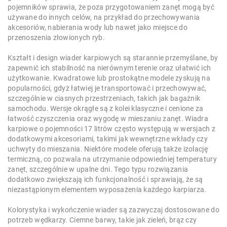
pojemników sprawia, że poza przygotowaniem zanęt mogą być
używane do innych celów, na przykład do przechowywania
akcesoriów, nabierania wody lub nawet jako miejsce do
przenoszenia złowionych ryb.
Kształt i design wiader karpiowych są starannie przemyślane, by
zapewnić ich stabilność na nierównym terenie oraz ułatwić ich
użytkowanie. Kwadratowe lub prostokątne modele zyskują na
popularności, gdyż łatwiej je transportować i przechowywać,
szczególnie w ciasnych przestrzeniach, takich jak bagażnik
samochodu. Wersje okrągłe są z kolei klasyczne i cenione za
łatwość czyszczenia oraz wygodę w mieszaniu zanęt. Wiadra
karpiowe o pojemności 17 litrów często występują w wersjach z
dodatkowymi akcesoriami, takimi jak wewnętrzne wkłady czy
uchwyty do mieszania. Niektóre modele oferują także izolację
termiczną, co pozwala na utrzymanie odpowiedniej temperatury
zanęt, szczególnie w upalne dni. Tego typu rozwiązania
dodatkowo zwiększają ich funkcjonalność i sprawiają, że są
niezastąpionym elementem wyposażenia każdego karpiarza.
Kolorystyka i wykończenie wiader są zazwyczaj dostosowane do
potrzeb wędkarzy. Ciemne barwy, takie jak zieleń, brąz czy