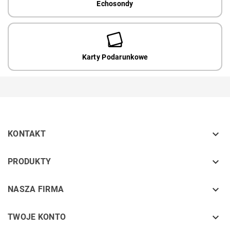
Echosondy
Karty Podarunkowe

KONTAKT
keyboard_arrow_down
PRODUKTY
keyboard_arrow_down
NASZA FIRMA

TWOJE KONTO