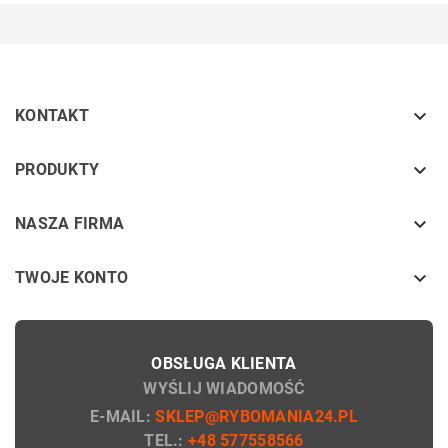

KONTAKT
keyboard_arrow_down
PRODUKTY
keyboard_arrow_down
NASZA FIRMA

TWOJE KONTO
OBSŁUGA KLIENTA
WYŚLIJ WIADOMOŚĆ
E-MAIL:
SKLEP@RYBOMANIA24.PL
TEL.:
+48 577558566