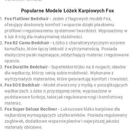
Popularne Modele Łóżek Karpiowych Fox
Fox Flatliner Bedchair -
Jeden z flagowych modeli Fox,
oferujący doskonały komfort i wsparcie dzięki płaskiemu
profilowi i regulowanemu systemowi twardości. Wyposażony w
6 lub 8 nóg dla maksymalnej stabilności.
Fox R2 Camo Bedchair -
Łóżko z charakterystycznym wzorem
kamuflażu, które łączy lekkość z wytrzymałością. Posiada
elastyczne paski napinające, oddychający materac i regulowane
oparcie.
Fox Duralite Bedchair -
Superlekkie łóżko na 6 nogach, idealne
dla wędkarzy, którzy cenią sobie mobilność. Wykonane z
wytrzymałych materiałów, które gwarantują komfort i trwałość.
Fox EOS Bedchair -
Model stworzony z myślą o początkujących
wędkarzach. Łóżko o przystępnej cenie, wyposażone w
podstawowe funkcje, takie jak regulowane nogi i komfortowy
materac.
Fox Super Deluxe Recliner -
Luksusowe łóżko karpiowe dla
najbardziej wymagających użytkowników. Posiada regulowany
zagłówek, dodatkowe wsparcie pleców i najwyższej jakości
materiały obiciowe.