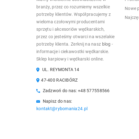
branży, przez co rozumiemy wszelkie
Nowe p
potrzeby klientów. Współpracujemy z
Najczę
wieloma czołowymi producentami
sprzętu i akcesoriów wędkarskich,
przez co jesteśmy otwarci na wszelakie
potrzeby klienta. Zerknij na nasz
blog
-
informacje i ciekawostki wędkarskie.
Sklep karpiowy i wędkarski online.
UL. REYMONTA 14
47-400 RACIBÓRZ
Zadzwoń do nas:
+48 577558566
Napisz do nas:
kontakt@rybomania24.pl