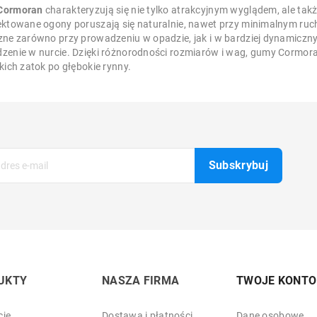
Cormoran
charakteryzują się nie tylko atrakcyjnym wyglądem, ale tak
ektowane ogony poruszają się naturalnie, nawet przy minimalnym ruch
zne zarówno przy prowadzeniu w opadzie, jak i w bardziej dynamicznyc
zenie w nurcie. Dzięki różnorodności rozmiarów i wag, gumy Cormo
kich zatok po głębokie rynny.
UKTY
NASZA FIRMA
TWOJE KONTO
je
Dostawa i płatności
Dane osobowe