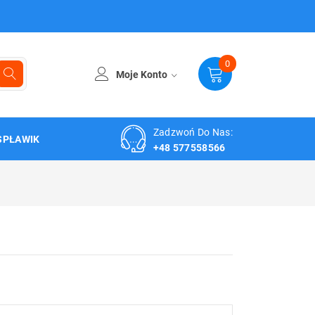
0
Moje Konto
Zadzwoń Do Nas:
SPŁAWIK
+48 577558566