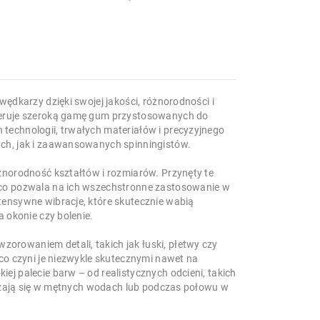
wędkarzy dzięki swojej jakości, różnorodności i
feruje szeroką gamę gum przystosowanych do
technologii, trwałych materiałów i precyzyjnego
ch, jak i zaawansowanych spinningistów.
żnorodność kształtów i rozmiarów. Przynęty te
 co pozwala na ich wszechstronne zastosowanie w
tensywne wibracje, które skutecznie wabią
 okonie czy bolenie.
rowaniem detali, takich jak łuski, płetwy czy
co czyni je niezwykle skutecznymi nawet na
j palecie barw – od realistycznych odcieni, takich
wdzają się w mętnych wodach lub podczas połowu w