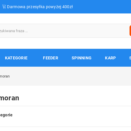
Darmowa przesyłka powyżej 400zł
KATEGORIE
FEEDER
SPINNING
KARP
moran
moran
egorie