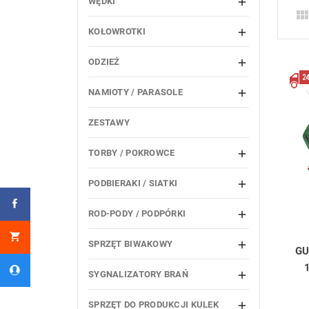
WĘDKI

KOŁOWROTKI

ODZIEŻ

NAMIOTY / PARASOLE

ZESTAWY
TORBY / POKROWCE

PODBIERAKI / SIATKI

ROD-PODY / PODPÓRKI

SPRZĘT BIWAKOWY

GU
SYGNALIZATORY BRAŃ

SPRZĘT DO PRODUKCJI KULEK
