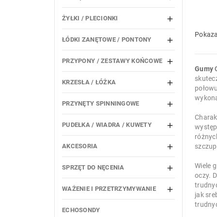
ŻYŁKI / PLECIONKI

Pokaza
ŁÓDKI ZANĘTOWE / PONTONY

PRZYPONY / ZESTAWY KOŃCOWE

Gumy
skutec
KRZESŁA / ŁÓŻKA

połowu
wykona
PRZYNĘTY SPINNINGOWE

Charak
PUDEŁKA / WIADRA / KUWETY

występ
różnyc
szczup
AKCESORIA

Wiele 
SPRZĘT DO NĘCENIA

oczy. 
trudny
WAŻENIE I PRZETRZYMYWANIE

jak sr
trudny
ECHOSONDY