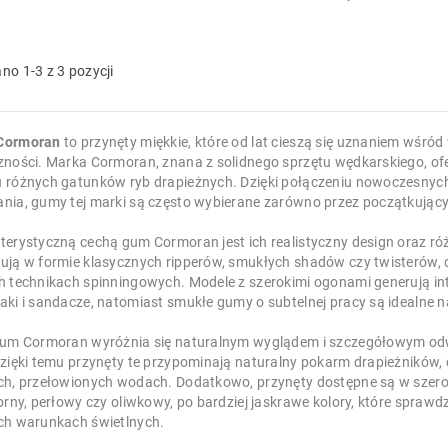
no 1-3 z 3 pozycji
Cormoran
to przynęty miękkie, które od lat cieszą się uznaniem wśród 
zności. Marka Cormoran, znana z solidnego sprzętu wędkarskiego, o
 różnych gatunków ryb drapieżnych. Dzięki połączeniu nowoczesnych 
nia, gumy tej marki są często wybierane zarówno przez początkujący
terystyczną cechą gum Cormoran jest ich realistyczny design oraz ró
ują w formie klasycznych ripperów, smukłych shadów czy twisterów,
h technikach spinningowych. Modele z szerokimi ogonami generują in
aki i sandacze, natomiast smukłe gumy o subtelnej pracy są idealne na
gum Cormoran wyróżnia się naturalnym wyglądem i szczegółowym odwzo
Dzięki temu przynęty te przypominają naturalny pokarm drapieżników, 
ch, przełowionych wodach. Dodatkowo, przynęty dostępne są w szerokie
ebrny, perłowy czy oliwkowy, po bardziej jaskrawe kolory, które spra
ch warunkach świetlnych.