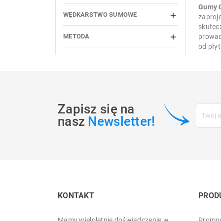
Gumy 
WĘDKARSTWO SUMOWE

zaproj
skutec
prowad
METODA

od płyt
Zapisz się na
nasz
Newsletter!
KONTAKT
PROD
Mamy wieloletnie doświadczenie w
Promoc