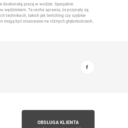
że doskonałą pracą w wodzie. Specjalnie
u wędziskiem. Ta cecha sprawia, że przynęty są
h technikach, takich jak twitching czy szybkie
ran mogą być stosowane na różnych głębokościach,
OBSŁUGA KLIENTA