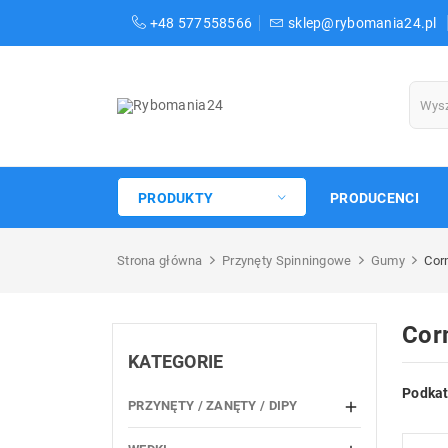
+48 577558566
sklep@rybomania24.pl
PRODUKTY
PRODUCENCI
Strona główna
Przynęty Spinningowe
Gumy
Cor
Cor
KATEGORIE
Podkat
PRZYNĘTY / ZANĘTY / DIPY
