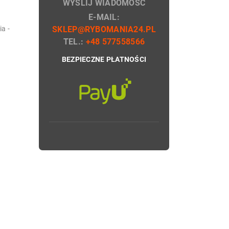
WYŚLIJ WIADOMOŚĆ
E-MAIL:
a -
SKLEP@RYBOMANIA24.PL
TEL.:
+48 577558566
BEZPIECZNE PŁATNOŚCI