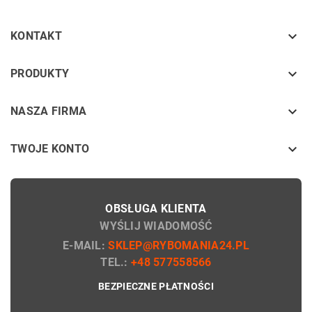

KONTAKT
keyboard_arrow_down
PRODUKTY
keyboard_arrow_down
NASZA FIRMA

TWOJE KONTO
OBSŁUGA KLIENTA
WYŚLIJ WIADOMOŚĆ
E-MAIL:
SKLEP@RYBOMANIA24.PL
TEL.:
+48 577558566
BEZPIECZNE PŁATNOŚCI