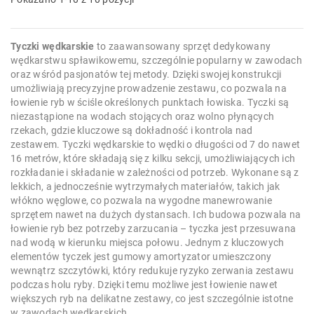
Tyczki wędkarskie
to zaawansowany sprzęt dedykowany
wędkarstwu spławikowemu, szczególnie popularny w zawodach
oraz wśród pasjonatów tej metody. Dzięki swojej konstrukcji
umożliwiają precyzyjne prowadzenie zestawu, co pozwala na
łowienie ryb w ściśle określonych punktach łowiska. Tyczki są
niezastąpione na wodach stojących oraz wolno płynących
rzekach, gdzie kluczowe są dokładność i kontrola nad
zestawem. Tyczki wędkarskie to wędki o długości od 7 do nawet
16 metrów, które składają się z kilku sekcji, umożliwiających ich
rozkładanie i składanie w zależności od potrzeb. Wykonane są z
lekkich, a jednocześnie wytrzymałych materiałów, takich jak
włókno węglowe, co pozwala na wygodne manewrowanie
sprzętem nawet na dużych dystansach. Ich budowa pozwala na
łowienie ryb bez potrzeby zarzucania – tyczka jest przesuwana
nad wodą w kierunku miejsca połowu. Jednym z kluczowych
elementów tyczek jest gumowy amortyzator umieszczony
wewnątrz szczytówki, który redukuje ryzyko zerwania zestawu
podczas holu ryby. Dzięki temu możliwe jest łowienie nawet
większych ryb na delikatne zestawy, co jest szczególnie istotne
w zawodach wędkarskich.