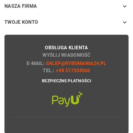
keyboard_arrow_down
NASZA FIRMA

TWOJE KONTO
OBSŁUGA KLIENTA
WYŚLIJ WIADOMOŚĆ
E-MAIL:
SKLEP@RYBOMANIA24.PL
TEL.:
+48 577558566
BEZPIECZNE PŁATNOŚCI