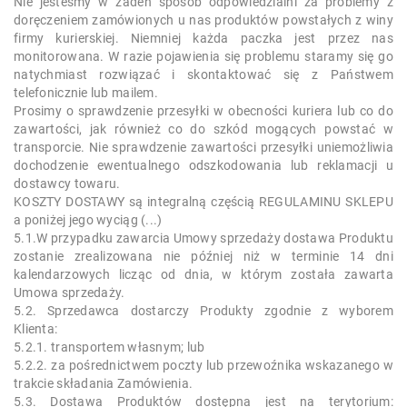
Nie jesteśmy w żaden sposób odpowiedzialni za problemy z
doręczeniem zamówionych u nas produktów powstałych z winy
firmy kurierskiej. Niemniej każda paczka jest przez nas
monitorowana. W razie pojawienia się problemu staramy się go
natychmiast rozwiązać i skontaktować się z Państwem
telefonicznie lub mailem.
Prosimy o sprawdzenie przesyłki w obecności kuriera lub co do
zawartości, jak również co do szkód mogących powstać w
transporcie. Nie sprawdzenie zawartości przesyłki uniemożliwia
dochodzenie ewentualnego odszkodowania lub reklamacji u
dostawcy towaru.
KOSZTY DOSTAWY są integralną częścią REGULAMINU SKLEPU
a poniżej jego wyciąg (...)
5.1.W przypadku zawarcia Umowy sprzedaży dostawa Produktu
zostanie zrealizowana nie później niż w terminie 14 dni
kalendarzowych licząc od dnia, w którym została zawarta
Umowa sprzedaży.
5.2. Sprzedawca dostarczy Produkty zgodnie z wyborem
Klienta:
5.2.1. transportem własnym; lub
5.2.2. za pośrednictwem poczty lub przewoźnika wskazanego w
trakcie składania Zamówienia.
5.3. Dostawa Produktów dostępna jest na terytorium: