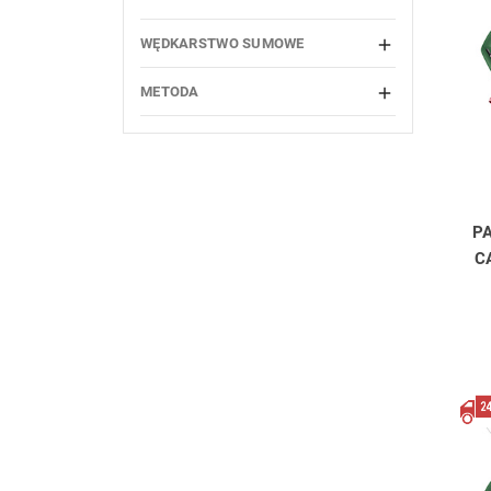
WĘDKARSTWO SUMOWE

METODA

P
C