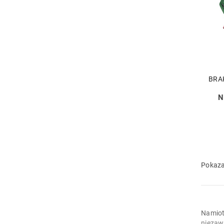
BRA
N
Pokaza
Namiot
niezaw