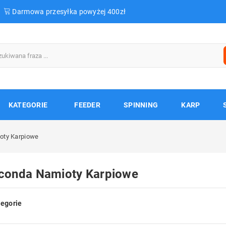
Darmowa przesyłka powyżej 400zł
KATEGORIE
FEEDER
SPINNING
KARP
oty Karpiowe
conda Namioty Karpiowe
egorie