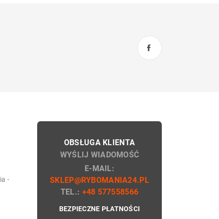
OBSŁUGA KLIENTA
WYŚLIJ WIADOMOŚĆ
E-MAIL:
a -
SKLEP@RYBOMANIA24.PL
TEL.:
+48 577558566
BEZPIECZNE PŁATNOŚCI