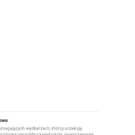
iowe
ymagających wędkarzach, którzy oczekują
różniają się solidną konstrukcją, nowoczesnymi