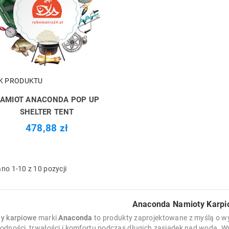
K PRODUKTU
AMIOT ANACONDA POP UP
SHELTER TENT
478,88 zł
no 1-10 z 10 pozycji
Anaconda Namioty Karp
y karpiowe
marki
Anaconda
to produkty zaprojektowane z myślą o w
odności, trwałości i komfortu podczas długich zasiadek nad wodą. Wy