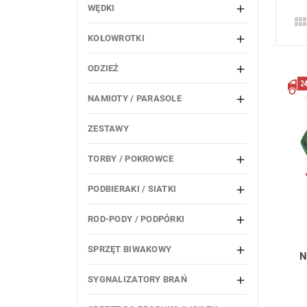
WĘDKI

KOŁOWROTKI

ODZIEŻ

NAMIOTY / PARASOLE

ZESTAWY
TORBY / POKROWCE

PODBIERAKI / SIATKI

ROD-PODY / PODPÓRKI

SPRZĘT BIWAKOWY

N
SYGNALIZATORY BRAŃ
