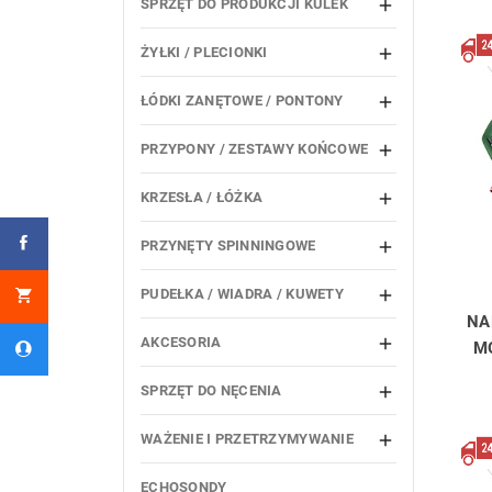
SPRZĘT DO PRODUKCJI KULEK

ŻYŁKI / PLECIONKI

ŁÓDKI ZANĘTOWE / PONTONY

PRZYPONY / ZESTAWY KOŃCOWE

KRZESŁA / ŁÓŻKA

PRZYNĘTY SPINNINGOWE

PUDEŁKA / WIADRA / KUWETY

NA
AKCESORIA

M
SPRZĘT DO NĘCENIA

WAŻENIE I PRZETRZYMYWANIE

ECHOSONDY