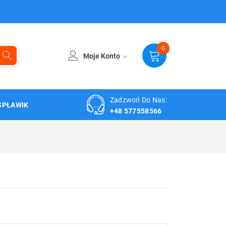
0
Moje Konto
Zadzwoń Do Nas:
SPŁAWIK
+48 577558566