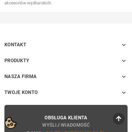
akcesoriów wędkarskich.

KONTAKT
keyboard_arrow_down
PRODUKTY
keyboard_arrow_down
NASZA FIRMA

TWOJE KONTO
OBSŁUGA KLIENTA
WYŚLIJ WIADOMOŚĆ