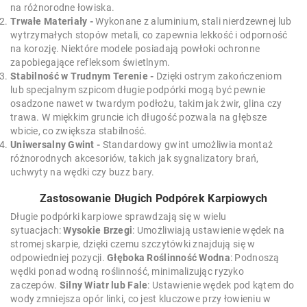
na różnorodne łowiska.
Trwałe Materiały -
Wykonane z aluminium, stali nierdzewnej lub
wytrzymałych stopów metali, co zapewnia lekkość i odporność
na korozję. Niektóre modele posiadają powłoki ochronne
zapobiegające refleksom świetlnym.
Stabilność w Trudnym Terenie -
Dzięki ostrym zakończeniom
lub specjalnym szpicom długie podpórki mogą być pewnie
osadzone nawet w twardym podłożu, takim jak żwir, glina czy
trawa. W miękkim gruncie ich długość pozwala na głębsze
wbicie, co zwiększa stabilność.
Uniwersalny Gwint -
Standardowy gwint umożliwia montaż
różnorodnych akcesoriów, takich jak sygnalizatory brań,
uchwyty na wędki czy buzz bary.
Zastosowanie Długich Podpórek Karpiowych
Długie podpórki karpiowe sprawdzają się w wielu
sytuacjach:
Wysokie Brzegi
: Umożliwiają ustawienie wędek na
stromej skarpie, dzięki czemu szczytówki znajdują się w
odpowiedniej pozycji.
Głęboka Roślinność Wodna
: Podnoszą
wędki ponad wodną roślinność, minimalizując ryzyko
zaczepów.
Silny Wiatr lub Fale
: Ustawienie wędek pod kątem do
wody zmniejsza opór linki, co jest kluczowe przy łowieniu w