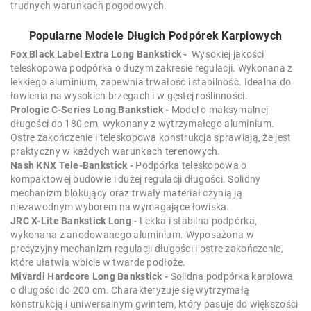
trudnych warunkach pogodowych.
Popularne Modele Długich Podpórek Karpiowych
Fox Black Label Extra Long Bankstick -
Wysokiej jakości
teleskopowa podpórka o dużym zakresie regulacji. Wykonana z
lekkiego aluminium, zapewnia trwałość i stabilność. Idealna do
łowienia na wysokich brzegach i w gęstej roślinności.
Prologic C-Series Long Bankstick -
Model o maksymalnej
długości do 180 cm, wykonany z wytrzymałego aluminium.
Ostre zakończenie i teleskopowa konstrukcja sprawiają, że jest
praktyczny w każdych warunkach terenowych.
Nash KNX Tele-Bankstick -
Podpórka teleskopowa o
kompaktowej budowie i dużej regulacji długości. Solidny
mechanizm blokujący oraz trwały materiał czynią ją
niezawodnym wyborem na wymagające łowiska.
JRC X-Lite Bankstick Long -
Lekka i stabilna podpórka,
wykonana z anodowanego aluminium. Wyposażona w
precyzyjny mechanizm regulacji długości i ostre zakończenie,
które ułatwia wbicie w twarde podłoże.
Mivardi Hardcore Long Bankstick -
Solidna podpórka karpiowa
o długości do 200 cm. Charakteryzuje się wytrzymałą
konstrukcją i uniwersalnym gwintem, który pasuje do większości