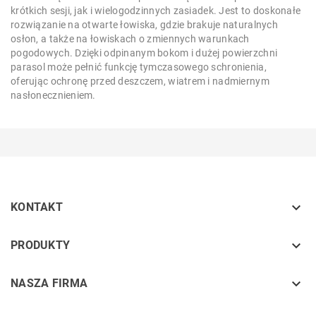
krótkich sesji, jak i wielogodzinnych zasiadek. Jest to doskonałe
rozwiązanie na otwarte łowiska, gdzie brakuje naturalnych
osłon, a także na łowiskach o zmiennych warunkach
pogodowych. Dzięki odpinanym bokom i dużej powierzchni
parasol może pełnić funkcję tymczasowego schronienia,
oferując ochronę przed deszczem, wiatrem i nadmiernym
nasłonecznieniem.

KONTAKT
keyboard_arrow_down
PRODUKTY
keyboard_arrow_down
NASZA FIRMA