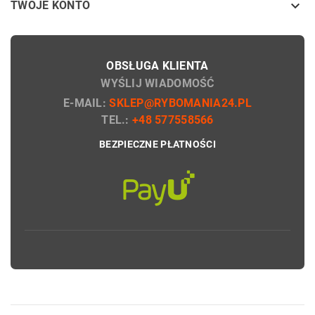

TWOJE KONTO
OBSŁUGA KLIENTA
WYŚLIJ WIADOMOŚĆ
E-MAIL:
SKLEP@RYBOMANIA24.PL
TEL.:
+48 577558566
BEZPIECZNE PŁATNOŚCI