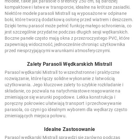
modele, takie jak parasole o średnicy 250 cm, są bardziej
kompaktowe i łatwe w transporcie, idealne na krótsze zasiadki.
Niektóre modele parasoli Mistrall są wyposażone w odpinane
boki, które tworzą dodatkową osłonę przed wiatrem i deszczem.
Dzięki temu parasol może pełnić funkcję małego schronienia, co
jest szczególnie przydatne podczas długich sesji wędkarskich.
Boczne panele często mają okna z przezroczystego PVC, które
zapewniają widoczność, jednocześnie chroniąc użytkownika
przed niesprzyjającymi warunkami atmosferycznymi.
Zalety Parasoli Wędkarskich Mistrall
Parasol wędkarski Mistrall to wszechstronne i praktyczne
rozwiązanie, które łączy solidne wykonanie z łatwością
użytkowania. Jego kluczowe zalety to szybkie rozkładanie i
składanie, co pozwala na natychmiastowe reagowanie na
zmieniające się warunki pogodowe. Lekka konstrukcja i
poręczny pokrowiec ułatwiają transport i przechowywanie
parasola, co czyni go idealnym wyborem dla wędkarzy często
zmieniających miejsca połowu.
Idealne Zastosowanie
Parasol wędkarski Mistrall sprawdzi się zarówno podczas