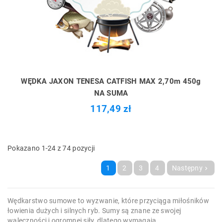
WĘDKA JAXON TENESA CATFISH MAX 2,70m 450g
NA SUMA
117,49 zł
Pokazano 1-24 z 74 pozycji
1
2
3
4
Następny

Wędkarstwo sumowe to wyzwanie, które przyciąga miłośników
łowienia dużych i silnych ryb. Sumy są znane ze swojej
waleczności i ogromnej siły, dlatego wymagają