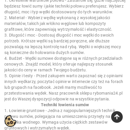
1. Określenie warunków połowu - Zastanów się, gdzie najczęściej
będziesz łowić sumy i jakie techniki połowu preferujesz. Wybierz
długość, moc i typ wędki dostosowany do tych warunków.
2. Materiał - Wybierz wędkę wykonaną z wysokiej jakości
materiałów, takich jak włókno węglowe lub kompozyty
grafitowe, które zapewniają wytrzymałość i elastyczność.
3. Długość i moc - Dostosuj długość i moc wędki do swoich
potrzeb. Krótsze wędki są bardziej poręczne, ale dłuższe
pozwalają na lepszą kontrolę nad rybą. Wędki o większej mocy
są konieczne do holowania dużych sumów.
4. Budżet - Wędki sumowe dostępne są w różnych przedziałach
cenowych. Znajdź model, który oferuje najlepszy stosunek
jakości do ceny w ramach Twojego budżetu.
5. Opinie i testy - Przed zakupem warto zapoznać się z opiniami
innych wędkarzy, poczytać opinie w internecie czy też na forach
lub grupach na facebook. Jeżeli mamy możliwość to
przetestowania wędek. Nasz pracownik sklepu rybomania24.pl
jest do Waszej dyspozycji odpowie na wszystkie pytania.
Techniki łowienia sumów
1. Łowienie gruntowe - Jedna z najpopularniejszych technik
połowu sumów, polegająca na umieszczeniu przynęty na dnie
zbiornika wodnego. Wymaga użycia ciężkich zestawów
gruntowych i wytrzymałych wędek.