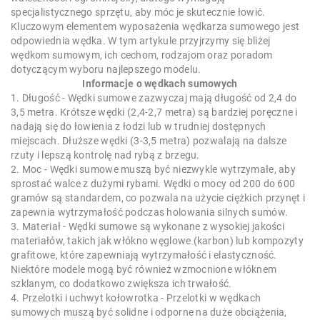
specjalistycznego sprzętu, aby móc je skutecznie łowić.
Kluczowym elementem wyposażenia wędkarza sumowego jest
odpowiednia wędka. W tym artykule przyjrzymy się bliżej
wędkom sumowym, ich cechom, rodzajom oraz poradom
dotyczącym wyboru najlepszego modelu.
Informacje o wędkach sumowych
1. Długość - Wędki sumowe zazwyczaj mają długość od 2,4 do
3,5 metra. Krótsze wędki (2,4-2,7 metra) są bardziej poręczne i
nadają się do łowienia z łodzi lub w trudniej dostępnych
miejscach. Dłuższe wędki (3-3,5 metra) pozwalają na dalsze
rzuty i lepszą kontrolę nad rybą z brzegu.
2. Moc - Wędki sumowe muszą być niezwykle wytrzymałe, aby
sprostać walce z dużymi rybami. Wędki o mocy od 200 do 600
gramów są standardem, co pozwala na użycie ciężkich przynęt i
zapewnia wytrzymałość podczas holowania silnych sumów.
3. Materiał - Wędki sumowe są wykonane z wysokiej jakości
materiałów, takich jak włókno węglowe (karbon) lub kompozyty
grafitowe, które zapewniają wytrzymałość i elastyczność.
Niektóre modele mogą być również wzmocnione włóknem
szklanym, co dodatkowo zwiększa ich trwałość.
4. Przelotki i uchwyt kołowrotka - Przelotki w wędkach
sumowych muszą być solidne i odporne na duże obciążenia,