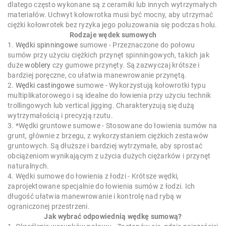
dlatego często wykonane są z ceramiki lub innych wytrzymałych
materiałów. Uchwyt kołowrotka musi być mocny, aby utrzymać
ciężki kołowrotek bez ryzyka jego poluzowania się podczas holu.
Rodzaje wędek sumowych
1.
Wędki spinningowe
sumowe - Przeznaczone do połowu
sumów przy użyciu ciężkich przynęt spinningowych, takich jak
duże
woblery
czy gumowe przynęty. Są zazwyczaj krótsze i
bardziej poręczne, co ułatwia manewrowanie przynętą.
2.
Wędki castingowe
sumowe - Wykorzystują kołowrotki typu
multiplikatorowego i są idealne do łowienia przy użyciu technik
trollingowych lub vertical jigging. Charakteryzują się dużą
wytrzymałością i precyzją rzutu.
3. *Wędki gruntowe sumowe - Stosowane do łowienia sumów na
grunt, głównie z brzegu, z wykorzystaniem ciężkich zestawów
gruntowych. Są dłuższe i bardziej wytrzymałe, aby sprostać
obciążeniom wynikającym z użycia dużych ciężarków i przynęt
naturalnych.
4. Wędki sumowe do łowienia z łodzi - Krótsze wędki,
zaprojektowane specjalnie do łowienia sumów z łodzi. Ich
długość ułatwia manewrowanie i kontrolę nad rybą w
ograniczonej przestrzeni.
Jak wybrać odpowiednią wędkę sumową?