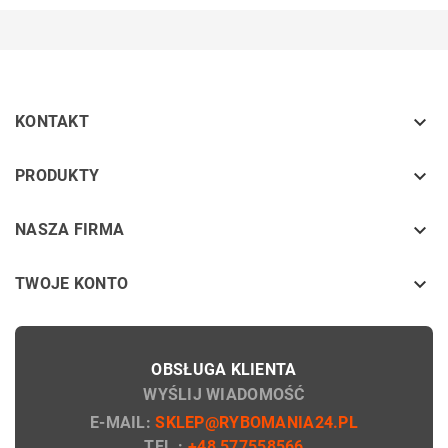

KONTAKT
keyboard_arrow_down
PRODUKTY
keyboard_arrow_down
NASZA FIRMA

TWOJE KONTO
OBSŁUGA KLIENTA
WYŚLIJ WIADOMOŚĆ
E-MAIL:
SKLEP@RYBOMANIA24.PL
TEL.:
+48 577558566