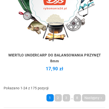
WIERTŁO UNDERCARP DO BALANSOWANIA PRZYNĘT
8mm
17,90 zł
Pokazano 1-24 z 175 pozycji
1
2
3
…
8
Następny
