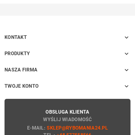

KONTAKT
keyboard_arrow_down
PRODUKTY
keyboard_arrow_down
NASZA FIRMA

TWOJE KONTO
OBSŁUGA KLIENTA
WYŚLIJ WIADOMOŚĆ
E-MAIL:
SKLEP@RYBOMANIA24.PL