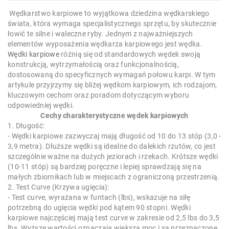
Wędkarstwo karpiowe to wyjątkowa dziedzina wędkarskiego
świata, która wymaga specjalistycznego sprzętu, by skutecznie
łowić te silne i waleczne ryby. Jednym z najważniejszych
elementów wyposażenia wędkarza karpiowego jest wędka.
Wędki karpiowe
różnią się od standardowych wędek swoją
konstrukcją, wytrzymałością oraz funkcjonalnością,
dostosowaną do specyficznych wymagań połowu karpi. W tym
artykule przyjrzymy się bliżej wędkom karpiowym, ich rodzajom,
kluczowym cechom oraz poradom dotyczącym wyboru
odpowiedniej wędki.
Cechy charakterystyczne wędek karpiowych
1. Długość:
- Wędki karpiowe zazwyczaj mają długość od 10 do 13 stóp (3,0 -
3,9 metra). Dłuższe wędki są idealne do dalekich rzutów, co jest
szczególnie ważne na dużych jeziorach i rzekach. Krótsze wędki
(10-11 stóp) są bardziej poręczne i lepiej sprawdzają się na
małych zbiornikach lub w miejscach z ograniczoną przestrzenią.
2. Test Curve (Krzywa ugięcia):
- Test curve, wyrażana w funtach (lbs), wskazuje na siłę
potrzebną do ugięcia wędki pod kątem 90 stopni. Wędki
karpiowe najczęściej mają test curve w zakresie od 2,5 lbs do 3,5
lbs. Wyższe wartości oznaczają większą moc i są przeznaczone