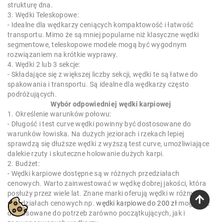
strukturę dna.
3. Wędki Teleskopowe:
- Idealne dla wędkarzy ceniących kompaktowość i łatwość
transportu. Mimo że są mniej popularne niż klasyczne wędki
segmentowe, teleskopowe modele mogą być wygodnym
rozwiązaniem na krótkie wyprawy.
4. Wędki 2 lub 3 sekcje:
- Składające się z większej liczby sekcji, wędki te są łatwe do
spakowania i transportu. Są idealne dla wędkarzy często
podróżujących.
Wybór odpowiedniej wędki karpiowej
1. Określenie warunków połowu:
- Długość i test curve wędki powinny być dostosowane do
warunków łowiska. Na dużych jeziorach i rzekach lepiej
sprawdzą się dłuższe wędki z wyższą test curve, umożliwiające
dalekie rzuty i skuteczne holowanie dużych karpi.
2. Budżet:
- Wędki karpiowe dostępne są w różnych przedziałach
cenowych. Warto zainwestować w wędkę dobrej jakości, która
posłuży przez wiele lat. Znane marki oferują wędki w różnych
przedziałach cenowych np.
wędki karpiowe do 200 zł
mogą być
dostosowane do potrzeb zarówno początkujących, jak i