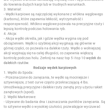
do łowienia dużych karpi lub w trudnych warunkach.
3. Materiał:
- Wędki karpiowe są najczęściej wykonane z włókna węglowego
(karbonu), które zapewnia lekkość, wytrzymałość i
responsywność. Włókno węglowe pozwala na precyzyjne rzuty i
lepszą kontrolę podczas holowania ryb.
4. Akcja:
- Akcja wędki określa, jak i gdzie wędka wygina się pod
obciążeniem. Wędki o szybkiej akcji wyginają się głównie w
górnej części, co pozwala na dalekie rzuty. Wędki o wolniejszej
akcji wyginają się na całej długości, co zapewnia większą
kontrolę podczas holu. Zerknij na nasz top 5 i top 10
wędek do
dalekich rzutów
.
Rodzaje wędek karpiowych
1. Wędki do Spoda:
- Przeznaczone do zanęcania, te wędki są mocniejsze i
sztywniejsze, z test curve często przekraczającą 4 lbs.
Umożliwiają precyzyjne i dalekie rzuty zanętą przy użyciu rakiet
zanętowych (spod).
2. Wędki Markerowe:
- Używane do badania dna i zaznaczania punktów zanęcania. Są
to sztywne wędki o wysokiej czułości, pozwalające wyczuwać