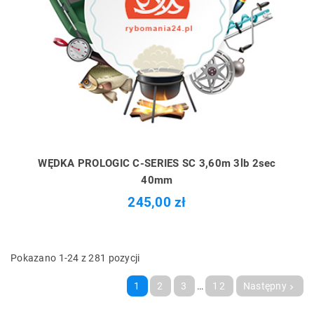
WĘDKA PROLOGIC C-SERIES SC 3,60m 3lb 2sec
40mm
245,00 zł
Pokazano 1-24 z 281 pozycji
1
2
3
…
12
Następny
