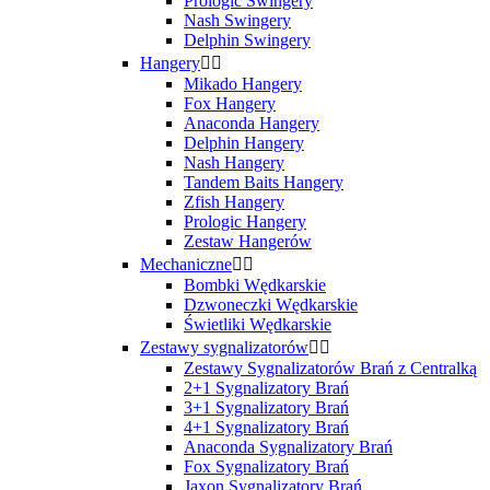
Prologic Swingery
Nash Swingery
Delphin Swingery
Hangery


Mikado Hangery
Fox Hangery
Anaconda Hangery
Delphin Hangery
Nash Hangery
Tandem Baits Hangery
Zfish Hangery
Prologic Hangery
Zestaw Hangerów
Mechaniczne


Bombki Wędkarskie
Dzwoneczki Wędkarskie
Świetliki Wędkarskie
Zestawy sygnalizatorów


Zestawy Sygnalizatorów Brań z Centralką
2+1 Sygnalizatory Brań
3+1 Sygnalizatory Brań
4+1 Sygnalizatory Brań
Anaconda Sygnalizatory Brań
Fox Sygnalizatory Brań
Jaxon Sygnalizatory Brań