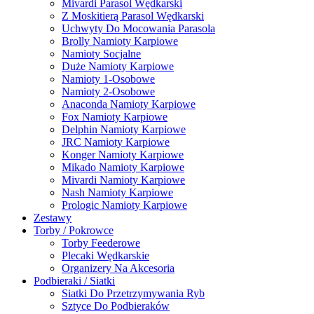
Mivardi Parasol Wędkarski
Z Moskitierą Parasol Wędkarski
Uchwyty Do Mocowania Parasola
Brolly Namioty Karpiowe
Namioty Socjalne
Duże Namioty Karpiowe
Namioty 1-Osobowe
Namioty 2-Osobowe
Anaconda Namioty Karpiowe
Fox Namioty Karpiowe
Delphin Namioty Karpiowe
JRC Namioty Karpiowe
Konger Namioty Karpiowe
Mikado Namioty Karpiowe
Mivardi Namioty Karpiowe
Nash Namioty Karpiowe
Prologic Namioty Karpiowe
Zestawy
Torby / Pokrowce
Torby Feederowe
Plecaki Wędkarskie
Organizery Na Akcesoria
Podbieraki / Siatki
Siatki Do Przetrzymywania Ryb
Sztyce Do Podbieraków