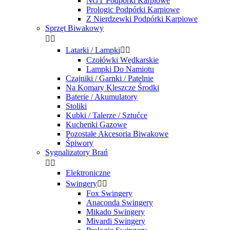
NGT Podpórki Karpiowe
Prologic Podpórki Karpiowe
Z Nierdzewki Podpórki Karpiowe
Sprzęt Biwakowy


Latarki / Lampki


Czołówki Wędkarskie
Lampki Do Namiotu
Czajniki / Garnki / Patelnie
Na Komary Kleszcze Środki
Baterie / Akumulatory
Stoliki
Kubki / Talerze / Sztućce
Kuchenki Gazowe
Pozostałe Akcesoria Biwakowe
Śpiwory
Sygnalizatory Brań


Elektroniczne
Swingery


Fox Swingery
Anaconda Swingery
Mikado Swingery
Mivardi Swingery