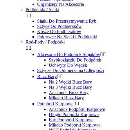
Organizery Na Akcesoria
Podbieraki / Siatki


Siatki Do Przetrzymywania Ryb
Sztyce Do Podbieraków
Kosze Do Podbieraków
Pokrowce Na Siatki i Podbieraki
Rod-Pody / Podpórki


Akcesoria Do Podpórek Stojaków


Szybkozłączki Do Podpórek
Uchwyty Do Wędek
Sztycze Do Odmierzania Odległości
Buzz Bary


Na 2 Wędki Buzz Bary
Na 3 Wędki Buzz Bary
Anaconda Buzz Bary
Mikado Buzz Bary
Podpórki Karpiowe


Anaconda Podpórki Karpiowe
Długie Podpórki Karpiowe
Fox Podpórki Karpiowe
Mikado Podpórki Karpiowe