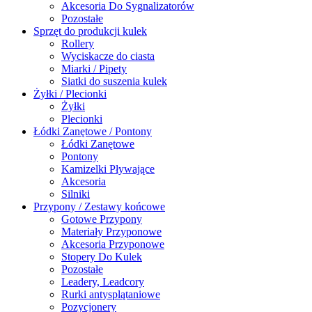
Akcesoria Do Sygnalizatorów
Pozostałe
Sprzęt do produkcji kulek
Rollery
Wyciskacze do ciasta
Miarki / Pipety
Siatki do suszenia kulek
Żyłki / Plecionki
Żyłki
Plecionki
Łódki Zanętowe / Pontony
Łódki Zanętowe
Pontony
Kamizelki Pływające
Akcesoria
Silniki
Przypony / Zestawy końcowe
Gotowe Przypony
Materiały Przyponowe
Akcesoria Przyponowe
Stopery Do Kulek
Pozostałe
Leadery, Leadcory
Rurki antysplątaniowe
Pozycjonery