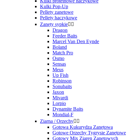
Kulki proteinowe haczykowe
Kulki Pop-Up
Pellety zanetowe
Pellety haczykowe
Zanęty sypkie


Dragon
Feeder Baits
Marcel Van Den Eynde
Boland
Match Pro
Osmo
Sensas
Meus
Up Fish
Robinson
Sonubaits
Jaxon
Mivardi
Lorpio
Dynamite Baits
Mondial-F
Ziarna / Orzechy


Gotowa Kukurydza Zanętowa
Gotowe Orzechy Tygrysie Zanętowe
Gotowy Mix Ziaren Zanętowych