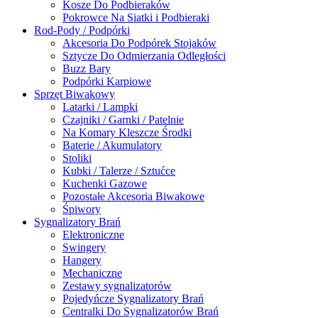
Kosze Do Podbieraków
Pokrowce Na Siatki i Podbieraki
Rod-Pody / Podpórki
Akcesoria Do Podpórek Stojaków
Sztycze Do Odmierzania Odległości
Buzz Bary
Podpórki Karpiowe
Sprzęt Biwakowy
Latarki / Lampki
Czajniki / Garnki / Patelnie
Na Komary Kleszcze Środki
Baterie / Akumulatory
Stoliki
Kubki / Talerze / Sztućce
Kuchenki Gazowe
Pozostałe Akcesoria Biwakowe
Śpiwory
Sygnalizatory Brań
Elektroniczne
Swingery
Hangery
Mechaniczne
Zestawy sygnalizatorów
Pojedyńcze Sygnalizatory Brań
Centralki Do Sygnalizatorów Brań