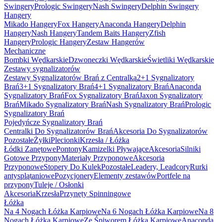
Swingery
Prologic Swingery
Nash Swingery
Delphin Swingery
Hangery
Mikado Hangery
Fox Hangery
Anaconda Hangery
Delphin
Hangery
Nash Hangery
Tandem Baits Hangery
Zfish
Hangery
Prologic Hangery
Zestaw Hangerów
Mechaniczne
Bombki Wędkarskie
Dzwoneczki Wędkarskie
Świetliki Wędkarskie
Zestawy sygnalizatorów
Zestawy Sygnalizatorów Brań z Centralką
2+1 Sygnalizatory
Brań
3+1 Sygnalizatory Brań
4+1 Sygnalizatory Brań
Anaconda
Sygnalizatory Brań
Fox Sygnalizatory Brań
Jaxon Sygnalizatory
Brań
Mikado Sygnalizatory Brań
Nash Sygnalizatory Brań
Prologic
Sygnalizatory Brań
Pojedyńcze Sygnalizatory Brań
Centralki Do Sygnalizatorów Brań
Akcesoria Do Sygnalizatorów
Pozostałe
Żyłki
Plecionki
Krzesła / Łóżka
Łódki Zanętowe
Pontony
Kamizelki Pływające
Akcesoria
Silniki
Gotowe Przypony
Materiały Przyponowe
Akcesoria
Przyponowe
Stopery Do Kulek
Pozostałe
Leadery, Leadcory
Rurki
antysplątaniowe
Pozycjonery
Elementy zestawów
Portfele na
przypony
Tuleje / Osłonki
Akcesoria
Krzesła
Przynęty Spinningowe
Łóżka
Na 4 Nogach Łóżka Karpiowe
Na 6 Nogach Łóżka Karpiowe
Na 8
Nogach Łóżka Karpiowe
Ze Śpiworem Łóżka Karpiowe
Anaconda