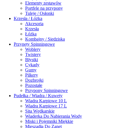
Elementy zestawów
Portfele na przypony
Tuleje / Osłonki
Krzesła / Łóżka
Akcesoria
Krzesła
Łóżka
Kombajny / Siedziska
Przynęty Spinningowe
Woblery
Twistery
Błystki
Cykady
Gumy
Pilkery
Dozbrojki
Pozostałe
Przypony Spinningowe
Pudełka / Wiadra / Kuwety
Wiadra Karpiowe 10 L
Wiadra Karpiowe 17 L
Sita Wędkarskie
Wiaderka Do Nabierania Wody
Miski i Pojemniki Miękkie
Mieszadła Do Zanęt