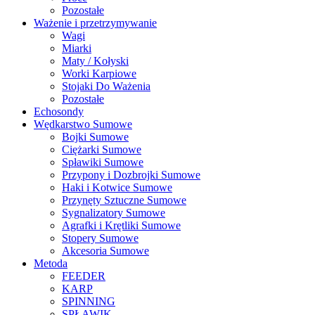
Pozostałe
Ważenie i przetrzymywanie
Wagi
Miarki
Maty / Kołyski
Worki Karpiowe
Stojaki Do Ważenia
Pozostałe
Echosondy
Wędkarstwo Sumowe
Bojki Sumowe
Ciężarki Sumowe
Spławiki Sumowe
Przypony i Dozbrojki Sumowe
Haki i Kotwice Sumowe
Przynęty Sztuczne Sumowe
Sygnalizatory Sumowe
Agrafki i Krętliki Sumowe
Stopery Sumowe
Akcesoria Sumowe
Metoda
FEEDER
KARP
SPINNING
SPŁAWIK