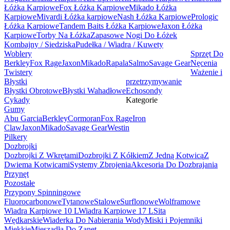
Łóżka Karpiowe
Fox Łóżka Karpiowe
Mikado Łóżka
Karpiowe
Mivardi Łóżka karpiowe
Nash Łóżka Karpiowe
Prologic
Łóżka Karpiowe
Tandem Baits Łóżka Karpiowe
Jaxon Łóżka
Karpiowe
Torby Na Łóżka
Zapasowe Nogi Do Łóżek
Kombajny / Siedziska
Pudełka / Wiadra / Kuwety
Woblery
Sprzęt Do
Berkley
Fox Rage
Jaxon
Mikado
Rapala
Salmo
Savage Gear
Nęcenia
Twistery
Ważenie i
Błystki
przetrzymywanie
Błystki Obrotowe
Błystki Wahadłowe
Echosondy
Cykady
Kategorie
Gumy
Abu Garcia
Berkley
Cormoran
Fox Rage
Iron
Claw
Jaxon
Mikado
Savage Gear
Westin
Pilkery
Dozbrojki
Dozbrojki Z Wkrętami
Dozbrojki Z Kółkiem
Z Jedną Kotwicą
Z
Dwiema Kotwicami
Systemy Zbrojenia
Akcesoria Do Dozbrajania
Przynęt
Pozostałe
Przypony Spinningowe
Fluorocarbonowe
Tytanowe
Stalowe
Surflonowe
Wolframowe
Wiadra Karpiowe 10 L
Wiadra Karpiowe 17 L
Sita
Wędkarskie
Wiaderka Do Nabierania Wody
Miski i Pojemniki
Miękkie
Mieszadła Do Zanęt