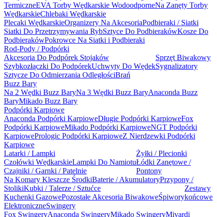
Termiczne
EVA Torby Wędkarskie Wodoodporne
Na Zanęty Torby
Wędkarskie
Chlebaki Wędkarskie
Plecaki Wędkarskie
Organizery Na Akcesoria
Podbieraki / Siatki
Siatki Do Przetrzymywania Ryb
Sztyce Do Podbieraków
Kosze Do
Podbieraków
Pokrowce Na Siatki i Podbieraki
Rod-Pody / Podpórki
Akcesoria Do Podpórek Stojaków
Sprzęt Biwakowy
Szybkozłączki Do Podpórek
Uchwyty Do Wędek
Sygnalizatory
Sztycze Do Odmierzania Odległości
Brań
Buzz Bary
Na 2 Wędki Buzz Bary
Na 3 Wędki Buzz Bary
Anaconda Buzz
Bary
Mikado Buzz Bary
Podpórki Karpiowe
Anaconda Podpórki Karpiowe
Długie Podpórki Karpiowe
Fox
Podpórki Karpiowe
Mikado Podpórki Karpiowe
NGT Podpórki
Karpiowe
Prologic Podpórki Karpiowe
Z Nierdzewki Podpórki
Karpiowe
Latarki / Lampki
Żyłki / Plecionki
Czołówki Wędkarskie
Lampki Do Namiotu
Łódki Zanętowe /
Czajniki / Garnki / Patelnie
Pontony
Na Komary Kleszcze Środki
Baterie / Akumulatory
Przypony /
Stoliki
Kubki / Talerze / Sztućce
Zestawy
Kuchenki Gazowe
Pozostałe Akcesoria Biwakowe
Śpiwory
końcowe
Elektroniczne
Swingery
Fox Swingery
Anaconda Swingery
Mikado Swingery
Mivardi