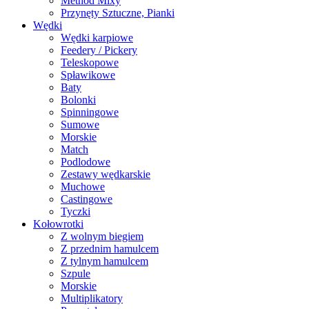
Method Mixy
Przynęty Sztuczne, Pianki
Wędki
Wędki karpiowe
Feedery / Pickery
Teleskopowe
Spławikowe
Baty
Bolonki
Spinningowe
Sumowe
Morskie
Match
Podlodowe
Zestawy wędkarskie
Muchowe
Castingowe
Tyczki
Kołowrotki
Z wolnym biegiem
Z przednim hamulcem
Z tylnym hamulcem
Szpule
Morskie
Multiplikatory