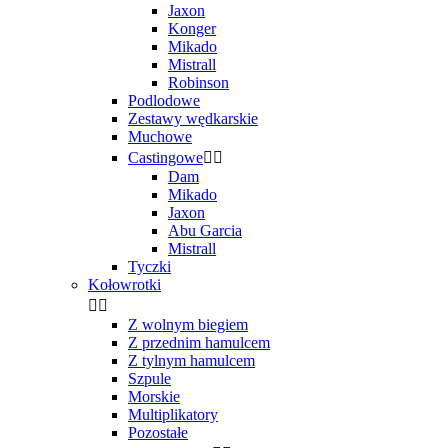
Jaxon
Konger
Mikado
Mistrall
Robinson
Podlodowe
Zestawy wędkarskie
Muchowe
Castingowe


Dam
Mikado
Jaxon
Abu Garcia
Mistrall
Tyczki
Kołowrotki


Z wolnym biegiem
Z przednim hamulcem
Z tylnym hamulcem
Szpule
Morskie
Multiplikatory
Pozostałe