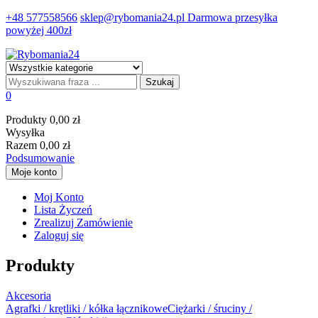
+48 577558566
sklep@rybomania24.pl
Darmowa przesyłka
powyżej 400zł
Szukaj
0
Produkty
0,00 zł
Wysyłka
Razem
0,00 zł
Podsumowanie
Moje konto
Moj Konto
Lista Życzeń
Zrealizuj Zamówienie
Zaloguj się
Produkty
Akcesoria
Agrafki / krętliki / kółka łącznikowe
Ciężarki / śruciny /