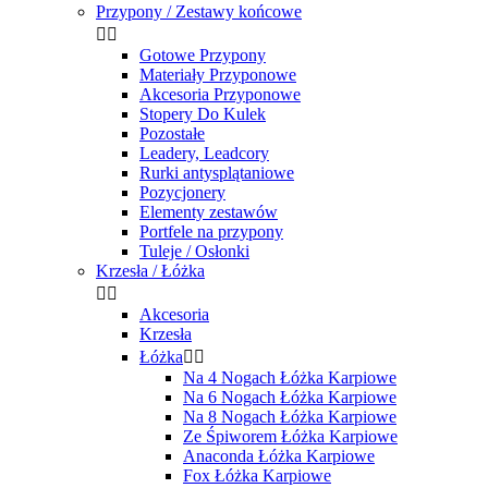
Przypony / Zestawy końcowe


Gotowe Przypony
Materiały Przyponowe
Akcesoria Przyponowe
Stopery Do Kulek
Pozostałe
Leadery, Leadcory
Rurki antysplątaniowe
Pozycjonery
Elementy zestawów
Portfele na przypony
Tuleje / Osłonki
Krzesła / Łóżka


Akcesoria
Krzesła
Łóżka


Na 4 Nogach Łóżka Karpiowe
Na 6 Nogach Łóżka Karpiowe
Na 8 Nogach Łóżka Karpiowe
Ze Śpiworem Łóżka Karpiowe
Anaconda Łóżka Karpiowe
Fox Łóżka Karpiowe