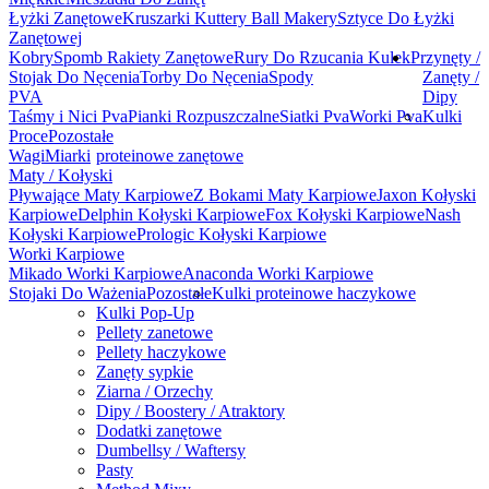
Łyżki Zanętowe
Kruszarki Kuttery Ball Makery
Sztyce Do Łyżki
Zanętowej
Kobry
Spomb Rakiety Zanętowe
Rury Do Rzucania Kulek
Przynęty /
Stojak Do Nęcenia
Torby Do Nęcenia
Spody
Zanęty /
PVA
Dipy
Taśmy i Nici Pva
Pianki Rozpuszczalne
Siatki Pva
Worki Pva
Kulki
Proce
Pozostałe
Wagi
Miarki
proteinowe zanętowe
Maty / Kołyski
Pływające Maty Karpiowe
Z Bokami Maty Karpiowe
Jaxon Kołyski
Karpiowe
Delphin Kołyski Karpiowe
Fox Kołyski Karpiowe
Nash
Kołyski Karpiowe
Prologic Kołyski Karpiowe
Worki Karpiowe
Mikado Worki Karpiowe
Anaconda Worki Karpiowe
Stojaki Do Ważenia
Pozostałe
Kulki proteinowe haczykowe
Kulki Pop-Up
Pellety zanetowe
Pellety haczykowe
Zanęty sypkie
Ziarna / Orzechy
Dipy / Boostery / Atraktory
Dodatki zanętowe
Dumbellsy / Waftersy
Pasty