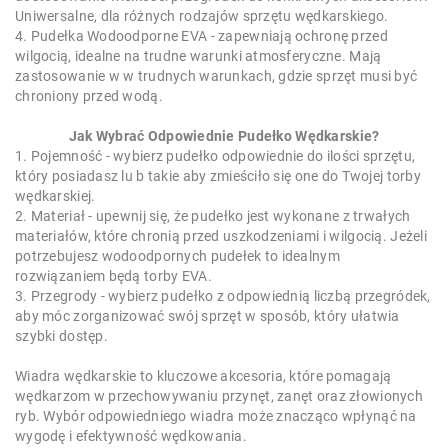
Uniwersalne, dla różnych rodzajów sprzętu wędkarskiego.
4. Pudełka Wodoodporne EVA - zapewniają ochronę przed
wilgocią, idealne na trudne warunki atmosferyczne. Mają
zastosowanie w w trudnych warunkach, gdzie sprzęt musi być
chroniony przed wodą.
Jak Wybrać Odpowiednie Pudełko Wędkarskie?
1. Pojemność - wybierz pudełko odpowiednie do ilości sprzętu,
który posiadasz lu b takie aby zmieściło się one do Twojej torby
wędkarskiej.
2. Materiał - upewnij się, że pudełko jest wykonane z trwałych
materiałów, które chronią przed uszkodzeniami i wilgocią. Jeżeli
potrzebujesz wodoodpornych pudełek to idealnym
rozwiązaniem będą torby EVA.
3. Przegrody - wybierz pudełko z odpowiednią liczbą przegródek,
aby móc zorganizować swój sprzęt w sposób, który ułatwia
szybki dostęp.
Wiadra wędkarskie to kluczowe akcesoria, które pomagają
wędkarzom w przechowywaniu przynęt, zanęt oraz złowionych
ryb. Wybór odpowiedniego wiadra może znacząco wpłynąć na
wygodę i efektywność wędkowania.