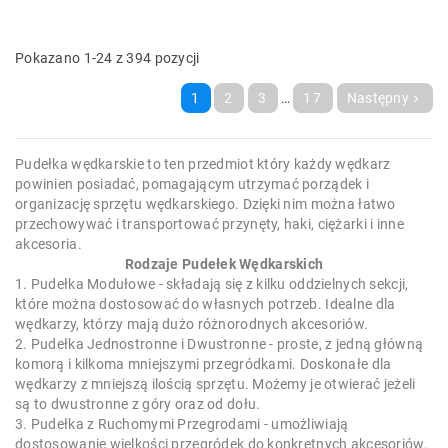
Pokazano 1-24 z 394 pozycji
1
2
3
…
17
Następny

Pudełka wędkarskie to ten przedmiot który każdy wędkarz
powinien posiadać, pomagającym utrzymać porządek i
organizację sprzętu wędkarskiego. Dzięki nim można łatwo
przechowywać i transportować przynęty, haki, ciężarki i inne
akcesoria.
Rodzaje Pudełek Wędkarskich
1. Pudełka Modułowe - składają się z kilku oddzielnych sekcji,
które można dostosować do własnych potrzeb. Idealne dla
wędkarzy, którzy mają dużo różnorodnych akcesoriów.
2. Pudełka Jednostronne i Dwustronne - proste, z jedną główną
komorą i kilkoma mniejszymi przegródkami. Doskonałe dla
wędkarzy z mniejszą ilością sprzętu. Możemy je otwierać jeżeli
są to dwustronne z góry oraz od dołu.
3. Pudełka z Ruchomymi Przegrodami - umożliwiają
dostosowanie wielkości przegródek do konkretnych akcesoriów.