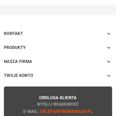

KONTAKT
keyboard_arrow_down
PRODUKTY
keyboard_arrow_down
NASZA FIRMA

TWOJE KONTO
OBSŁUGA KLIENTA
WYŚLIJ WIADOMOŚĆ
E-MAIL:
SKLEP@RYBOMANIA24.PL