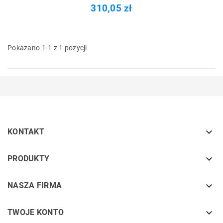
310,05 zł
Pokazano 1-1 z 1 pozycji

KONTAKT
keyboard_arrow_down
PRODUKTY
keyboard_arrow_down
NASZA FIRMA

TWOJE KONTO