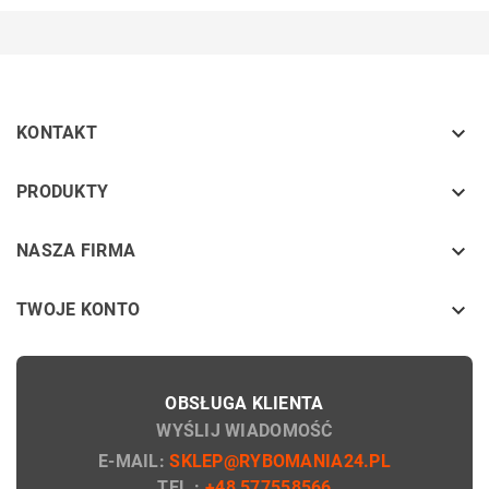

KONTAKT
keyboard_arrow_down
PRODUKTY
keyboard_arrow_down
NASZA FIRMA

TWOJE KONTO
OBSŁUGA KLIENTA
WYŚLIJ WIADOMOŚĆ
E-MAIL:
SKLEP@RYBOMANIA24.PL
TEL.:
+48 577558566