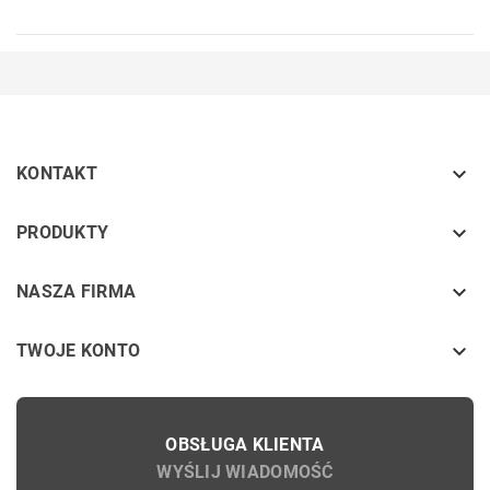

KONTAKT
keyboard_arrow_down
PRODUKTY
keyboard_arrow_down
NASZA FIRMA

TWOJE KONTO
OBSŁUGA KLIENTA
WYŚLIJ WIADOMOŚĆ