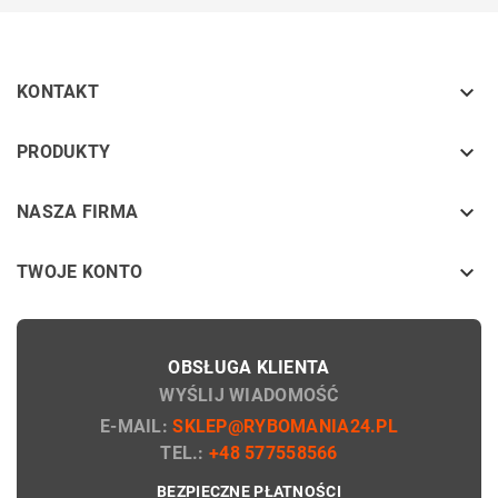

KONTAKT
keyboard_arrow_down
PRODUKTY
keyboard_arrow_down
NASZA FIRMA

TWOJE KONTO
OBSŁUGA KLIENTA
WYŚLIJ WIADOMOŚĆ
E-MAIL:
SKLEP@RYBOMANIA24.PL
TEL.:
+48 577558566
BEZPIECZNE PŁATNOŚCI