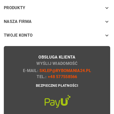
keyboard_arrow_down
PRODUKTY
keyboard_arrow_down
NASZA FIRMA

TWOJE KONTO
OBSŁUGA KLIENTA
WYŚLIJ WIADOMOŚĆ
E-MAIL:
SKLEP@RYBOMANIA24.PL
TEL.:
+48 577558566
BEZPIECZNE PŁATNOŚCI