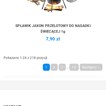
SPŁAWIK JAXON PRZELOTOWY DO NASADKI
ŚWIECĄCEJ 1g
7,90 zł
Pokazano 1-24 z 218 pozycji
1
2
3
…
10
Następny
