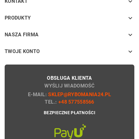

KONTAKT
keyboard_arrow_down
PRODUKTY
keyboard_arrow_down
NASZA FIRMA

TWOJE KONTO
OBSŁUGA KLIENTA
WYŚLIJ WIADOMOŚĆ
E-MAIL:
SKLEP@RYBOMANIA24.PL
TEL.:
+48 577558566
BEZPIECZNE PŁATNOŚCI