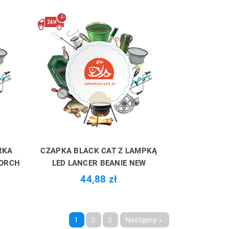
RKA
CZAPKA BLACK CAT Z LAMPKĄ
TORCH
LED LANCER BEANIE NEW
44,88 zł
1
2
3
Następny
