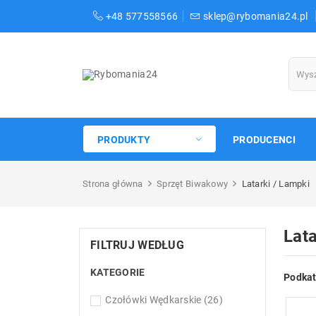
+48 577558566
sklep@rybomania24.pl
PRODUKTY
PRODUCENCI
Strona główna
Sprzęt Biwakowy
Latarki / Lampki
Lata
FILTRUJ WEDŁUG
KATEGORIE
Podkat
Czołówki Wędkarskie
(26)