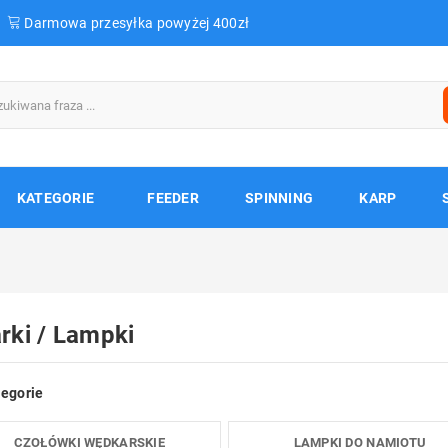
Darmowa przesyłka powyżej 400zł
KATEGORIE
FEEDER
SPINNING
KARP
rki / Lampki
egorie
CZOŁÓWKI WĘDKARSKIE
LAMPKI DO NAMIOTU