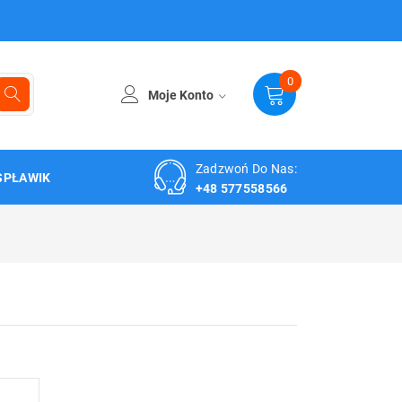
0
Moje Konto
Zadzwoń Do Nas:
SPŁAWIK
+48 577558566