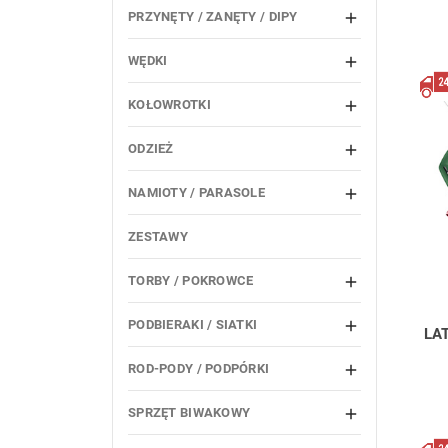
PRZYNĘTY / ZANĘTY / DIPY

WĘDKI

KOŁOWROTKI

ODZIEŻ

NAMIOTY / PARASOLE

ZESTAWY
TORBY / POKROWCE

PODBIERAKI / SIATKI

LA
ROD-PODY / PODPÓRKI

SPRZĘT BIWAKOWY
