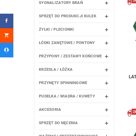
SYGNALIZATORY BRAŃ

SPRZĘT DO PRODUKCJI KULEK

ŻYŁKI / PLECIONKI

ŁÓDKI ZANĘTOWE / PONTONY

PRZYPONY / ZESTAWY KOŃCOWE

KRZESŁA / ŁÓŻKA

LA
PRZYNĘTY SPINNINGOWE

PUDEŁKA / WIADRA / KUWETY

AKCESORIA

SPRZĘT DO NĘCENIA
