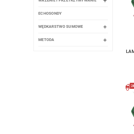
WAŻENIE I PRZETRZYMYWANIE

ECHOSONDY
WĘDKARSTWO SUMOWE

METODA

LA