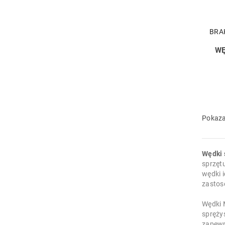
BRA
WĘ
Pokaza
Wędki 
sprzęt
wędki 
zastos
Wędki 
spręży
zapewn