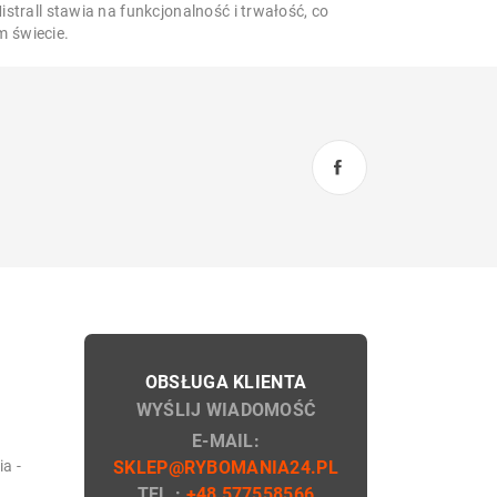
istrall stawia na funkcjonalność i trwałość, co
m świecie.
OBSŁUGA KLIENTA
WYŚLIJ WIADOMOŚĆ
E-MAIL:
a -
SKLEP@RYBOMANIA24.PL
TEL.:
+48 577558566