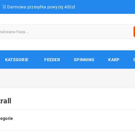
Darmowa przesyłka powyżej 400zł
KATEGORIE
FEEDER
SPINNING
KARP
rall
egorie