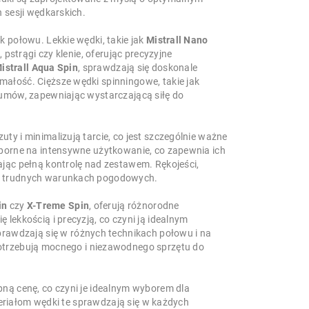
 sesji wędkarskich.
 połowu. Lekkie wędki, takie jak
Mistrall Nano
 pstrągi czy klenie, oferując precyzyjne
istrall Aqua Spin
, sprawdzają się doskonale
ałość. Cięższe wędki spinningowe, takie jak
umów, zapewniając wystarczającą siłę do
y i minimalizują tarcie, co jest szczególnie ważne
dporne na intensywne użytkowanie, co zapewnia ich
jąc pełną kontrolę nad zestawem. Rękojeści,
 w trudnych warunkach pogodowych.
in
czy
X-Treme Spin
, oferują różnorodne
ę lekkością i precyzją, co czyni ją idealnym
prawdzają się w różnych technikach połowu i na
otrzebują mocnego i niezawodnego sprzętu do
ną cenę, co czyni je idealnym wyborem dla
ateriałom wędki te sprawdzają się w każdych