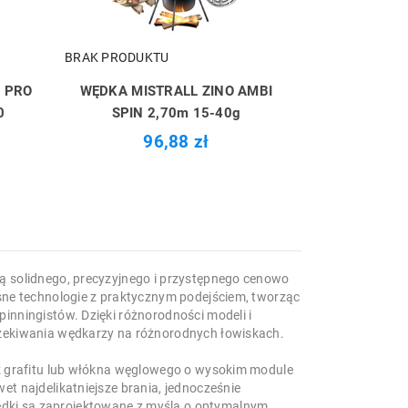
BRAK PRODUKTU
 PRO
WĘDKA MISTRALL ZINO AMBI
0
SPIN 2,70m 15-40g
96,88 zł
ą solidnego, precyzyjnego i przystępnego cenowo
esne technologie z praktycznym podejściem, tworząc
inningistów. Dzięki różnorodności modeli i
czekiwania wędkarzy na różnorodnych łowiskach.
 z grafitu lub włókna węglowego o wysokim module
et najdelikatniejsze brania, jednocześnie
dki są zaprojektowane z myślą o optymalnym