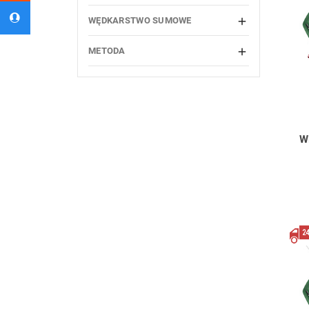
WĘDKARSTWO SUMOWE

METODA

W