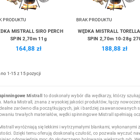
K PRODUKTU
BRAK PRODUKTU
DKA MISTRALL SIRO PERCH
WĘDKA MISTRALL TORELLA
SPIN 2,70m 11g
SPIN 2,70m 10-28g 27
164,88 zł
188,88 zł
no 1-15 z 15 pozycji
spinningowe
Mistrall
to doskonały wybór dla wędkarzy, którzy szukaj
u. Marka Mistrall, znana z wysokiej jakości produktów, łączy nowocz
idealne zarówno dla początkujących, jak i bardziej zaawansowanych sp
owaniu trwałych materiałów, wędki spinningowe Mistrall spełniają o
Mistrall wyróżniają się lekkimi i wytrzymałymi blankami, wykonanymi
stości. Dzięki temu oferują doskonałą czułość, co pozwala wyczuć naw
iając odpowiednią moc do skutecznego holowania większych ryb. Wę