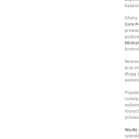
balans
Oferta
Core P
prowadz
podcza
Mistral
kontro
Nowocz
przy s
długą 
wykona
Popular
rozwią
wybore
różnyc
połowu
Wędki 
szeroki