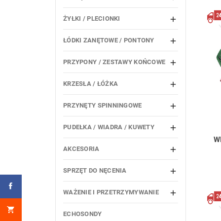
ŻYŁKI / PLECIONKI

ŁÓDKI ZANĘTOWE / PONTONY

PRZYPONY / ZESTAWY KOŃCOWE

KRZESŁA / ŁÓŻKA

PRZYNĘTY SPINNINGOWE

PUDEŁKA / WIADRA / KUWETY

W
AKCESORIA

SPRZĘT DO NĘCENIA

WAŻENIE I PRZETRZYMYWANIE

ECHOSONDY