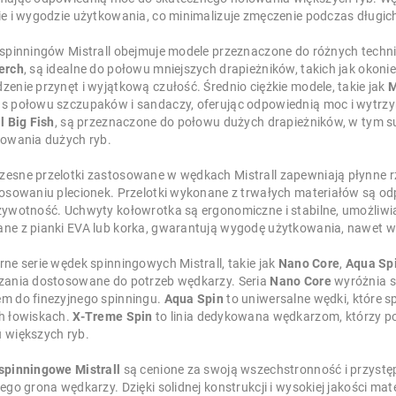
ie i wygodzie użytkowania, co minimalizuje zmęczenie podczas długich
 spinningów Mistrall obejmuje modele przeznaczone do różnych technik
erch
, są idealne do połowu mniejszych drapieżników, takich jak okonie,
enie przynęt i wyjątkową czułość. Średnio ciężkie modele, takie jak
M
s połowu szczupaków i sandaczy, oferując odpowiednią moc i wytrzym
l Big Fish
, są przeznaczone do połowu dużych drapieżników, w tym s
lowania dużych ryb.
esne przelotki zastosowane w wędkach Mistrall zapewniają płynne rzut
tosowaniu plecionek. Przelotki wykonane z trwałych materiałów są o
żywotność. Uchwyty kołowrotka są ergonomiczne i stabilne, umożliwia
ne z pianki EVA lub korka, gwarantują wygodę użytkowania, nawet
ne serie wędek spinningowych Mistrall, takie jak
Nano Core
,
Aqua Sp
zania dostosowane do potrzeb wędkarzy. Seria
Nano Core
wyróżnia si
m do finezyjnego spinningu.
Aqua Spin
to uniwersalne wędki, które s
h łowiskach.
X-Treme Spin
to linia dedykowana wędkarzom, którzy p
 większych ryb.
spinningowe Mistrall
są cenione za swoją wszechstronność i przystęp
ego grona wędkarzy. Dzięki solidnej konstrukcji i wysokiej jakości m