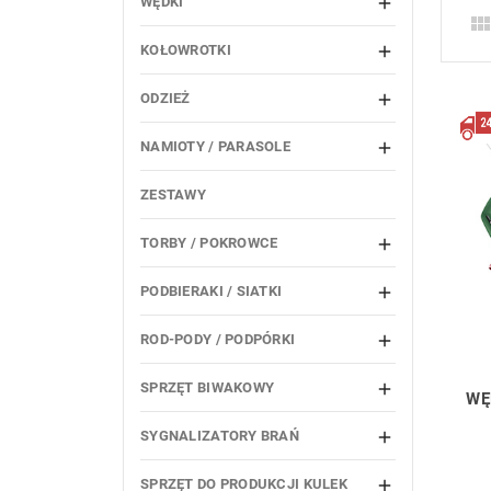
WĘDKI

KOŁOWROTKI

ODZIEŻ

NAMIOTY / PARASOLE

ZESTAWY
TORBY / POKROWCE

PODBIERAKI / SIATKI

ROD-PODY / PODPÓRKI

SPRZĘT BIWAKOWY

WĘ
SYGNALIZATORY BRAŃ

SPRZĘT DO PRODUKCJI KULEK
