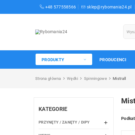
+48 577558566
sklep@rybomania24.pl
PRODUKTY
PRODUCENCI
Strona główna
Wędki
Spinningowe
Mistrall
Mist
KATEGORIE
Podkat
PRZYNĘTY / ZANĘTY / DIPY
