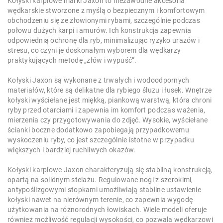
Kołyski karpiowe marki Jaxon to niezawodne akcesoria
wędkarskie stworzone z myślą o bezpiecznym i komfortowym
obchodzeniu się ze złowionymi rybami, szczególnie podczas
połowu dużych karpi i amurów. Ich konstrukcja zapewnia
odpowiednią ochronę dla ryb, minimalizując ryzyko urazów i
stresu, co czyni je doskonałym wyborem dla wędkarzy
praktykujących metodę „złów i wypuść”.
Kołyski Jaxon są wykonane z trwałych i wodoodpornych
materiałów, które są delikatne dla rybiego śluzu i łusek. Wnętrze
kołyski wyściełane jest miękką, piankową warstwą, która chroni
ryby przed otarciami i zapewnia im komfort podczas ważenia,
mierzenia czy przygotowywania do zdjęć. Wysokie, wyściełane
ścianki boczne dodatkowo zapobiegają przypadkowemu
wyskoczeniu ryby, co jest szczególnie istotne w przypadku
większych i bardziej ruchliwych okazów.
Kołyski karpiowe Jaxon charakteryzują się stabilną konstrukcją,
opartą na solidnym stelażu. Regulowane nogi z szerokimi,
antypoślizgowymi stopkami umożliwiają stabilne ustawienie
kołyski nawet na nierównym terenie, co zapewnia wygodę
użytkowania na różnorodnych łowiskach. Wiele modeli oferuje
również możliwość regulacji wysokości, co pozwala wędkarzowi