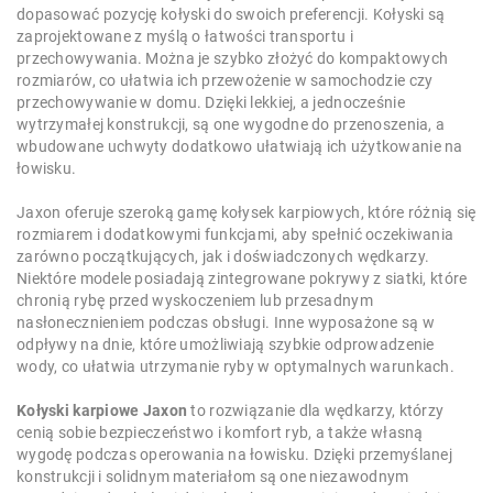
dopasować pozycję kołyski do swoich preferencji. Kołyski są
zaprojektowane z myślą o łatwości transportu i
przechowywania. Można je szybko złożyć do kompaktowych
rozmiarów, co ułatwia ich przewożenie w samochodzie czy
przechowywanie w domu. Dzięki lekkiej, a jednocześnie
wytrzymałej konstrukcji, są one wygodne do przenoszenia, a
wbudowane uchwyty dodatkowo ułatwiają ich użytkowanie na
łowisku.
Jaxon oferuje szeroką gamę kołysek karpiowych, które różnią się
rozmiarem i dodatkowymi funkcjami, aby spełnić oczekiwania
zarówno początkujących, jak i doświadczonych wędkarzy.
Niektóre modele posiadają zintegrowane pokrywy z siatki, które
chronią rybę przed wyskoczeniem lub przesadnym
nasłonecznieniem podczas obsługi. Inne wyposażone są w
odpływy na dnie, które umożliwiają szybkie odprowadzenie
wody, co ułatwia utrzymanie ryby w optymalnych warunkach.
Kołyski karpiowe Jaxon
to rozwiązanie dla wędkarzy, którzy
cenią sobie bezpieczeństwo i komfort ryb, a także własną
wygodę podczas operowania na łowisku. Dzięki przemyślanej
konstrukcji i solidnym materiałom są one niezawodnym