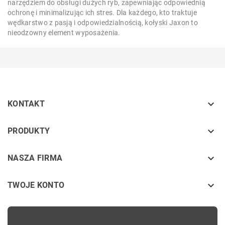
narzędziem do obsługi dużych ryb, zapewniając odpowiednią
ochronę i minimalizując ich stres. Dla każdego, kto traktuje
wędkarstwo z pasją i odpowiedzialnością, kołyski Jaxon to
nieodzowny element wyposażenia.

KONTAKT
keyboard_arrow_down
PRODUKTY
keyboard_arrow_down
NASZA FIRMA

TWOJE KONTO