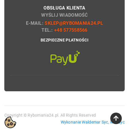
OBSŁUGA KLIENTA
WYŚLIJ WIADOMOŚĆ
E-MAIL:
SKLEP@RYBOMANIA24.PL
TEL.:
+48 577558566
BEZPIECZNE PŁATNOŚCI
Copyright © Rybomania24.pl. All Rights Reserved
Wykonanie Waldemar Syc, WebSyc