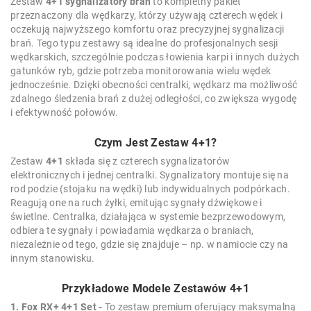
Zestaw
4+1 sygnalizatory brań
to kompletny pakiet
przeznaczony dla wędkarzy, którzy używają czterech wędek i
oczekują najwyższego komfortu oraz precyzyjnej sygnalizacji
brań. Tego typu zestawy są idealne do profesjonalnych sesji
wędkarskich, szczególnie podczas łowienia karpi i innych dużych
gatunków ryb, gdzie potrzeba monitorowania wielu wędek
jednocześnie. Dzięki obecności centralki, wędkarz ma możliwość
zdalnego śledzenia brań z dużej odległości, co zwiększa wygodę
i efektywność połowów.
Czym Jest Zestaw 4+1?
Zestaw
4+1
składa się z czterech sygnalizatorów
elektronicznych i jednej centralki. Sygnalizatory montuje się na
rod podzie (stojaku na wędki) lub indywidualnych podpórkach.
Reagują one na ruch żyłki, emitując sygnały dźwiękowe i
świetlne. Centralka, działająca w systemie bezprzewodowym,
odbiera te sygnały i powiadamia wędkarza o braniach,
niezależnie od tego, gdzie się znajduje – np. w namiocie czy na
innym stanowisku.
Przykładowe Modele Zestawów 4+1
1. Fox RX+ 4+1 Set -
To zestaw premium oferujący maksymalną