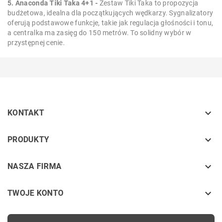
5. Anaconda Tiki Taka 4+1 -
Zestaw Tiki Taka to propozycja
budżetowa, idealna dla początkujących wędkarzy. Sygnalizatory
oferują podstawowe funkcje, takie jak regulacja głośności i tonu,
a centralka ma zasięg do 150 metrów. To solidny wybór w
przystępnej cenie.

KONTAKT
keyboard_arrow_down
PRODUKTY
keyboard_arrow_down
NASZA FIRMA

TWOJE KONTO