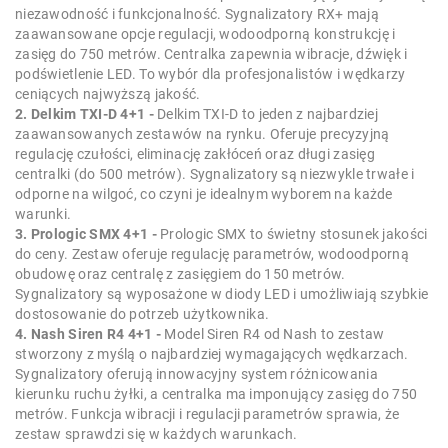
niezawodność i funkcjonalność. Sygnalizatory RX+ mają
zaawansowane opcje regulacji, wodoodporną konstrukcję i
zasięg do 750 metrów. Centralka zapewnia wibracje, dźwięk i
podświetlenie LED. To wybór dla profesjonalistów i wędkarzy
ceniących najwyższą jakość.
2. Delkim TXI-D 4+1 -
Delkim TXI-D to jeden z najbardziej
zaawansowanych zestawów na rynku. Oferuje precyzyjną
regulację czułości, eliminację zakłóceń oraz długi zasięg
centralki (do 500 metrów). Sygnalizatory są niezwykle trwałe i
odporne na wilgoć, co czyni je idealnym wyborem na każde
warunki.
3. Prologic SMX 4+1 -
Prologic SMX to świetny stosunek jakości
do ceny. Zestaw oferuje regulację parametrów, wodoodporną
obudowę oraz centralę z zasięgiem do 150 metrów.
Sygnalizatory są wyposażone w diody LED i umożliwiają szybkie
dostosowanie do potrzeb użytkownika.
4. Nash Siren R4 4+1 -
Model Siren R4 od Nash to zestaw
stworzony z myślą o najbardziej wymagających wędkarzach.
Sygnalizatory oferują innowacyjny system różnicowania
kierunku ruchu żyłki, a centralka ma imponujący zasięg do 750
metrów. Funkcja wibracji i regulacji parametrów sprawia, że
zestaw sprawdzi się w każdych warunkach.