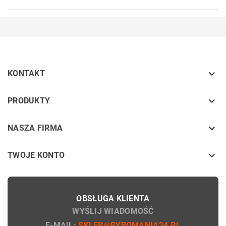

KONTAKT
keyboard_arrow_down
PRODUKTY
keyboard_arrow_down
NASZA FIRMA

TWOJE KONTO
OBSŁUGA KLIENTA
WYŚLIJ WIADOMOŚĆ
E-MAIL:
SKLEP@RYBOMANIA24.PL